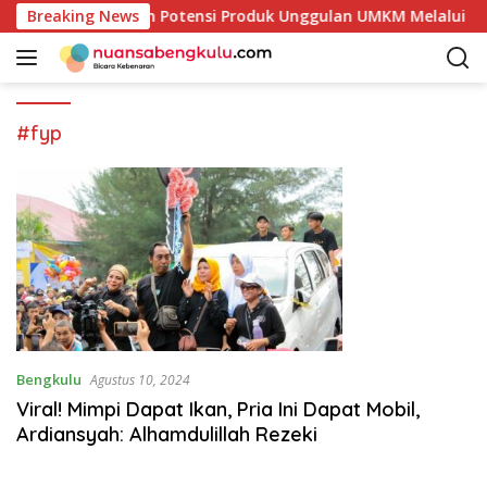
L
aur Mulai Petakan Potensi Produk Unggulan UMKM Melalui Kaj
Breaking News
a
n
g
s
u
#fyp
n
g
k
e
k
o
n
t
e
n
Bengkulu
Agustus 10, 2024
Viral! Mimpi Dapat Ikan, Pria Ini Dapat Mobil,
Ardiansyah: Alhamdulillah Rezeki