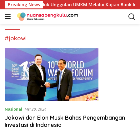
L
takan Potensi Produk Unggulan UMKM Melalui Kajian Bank Indo
Breaking News
a
n
g
s
u
#jokowi
n
g
k
e
k
o
n
t
e
n
Nasional
Mei 20, 2024
Jokowi dan Elon Musk Bahas Pengembangan
Investasi di Indonesia