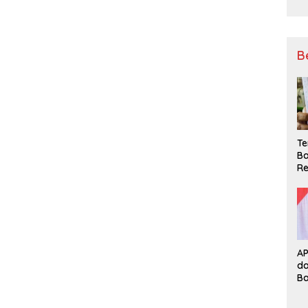
B
Te
Ba
Re
A
d
B