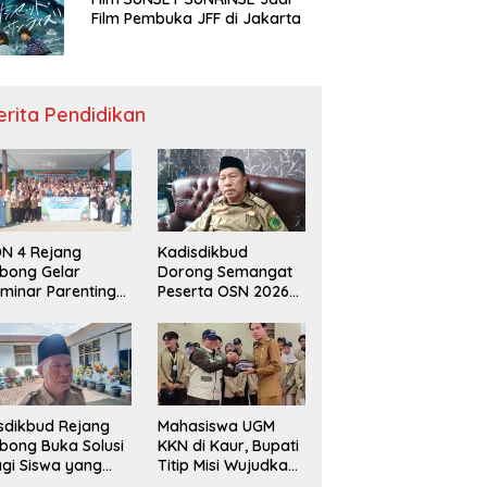
Film Pembuka JFF di Jakarta
erita Pendidikan
N 4 Rejang
Kadisdikbud
bong Gelar
Dorong Semangat
minar Parenting
Peserta OSN 2026
n Deklarasi Anti-
Demi Raih Prestasi
llying,
disdikbud: Patut
di Contoh
sdikbud Rejang
Mahasiswa UGM
bong Buka Solusi
KKN di Kaur, Bupati
gi Siswa yang
Titip Misi Wujudkan
lum Lolos SPMB
Daerah Bebas