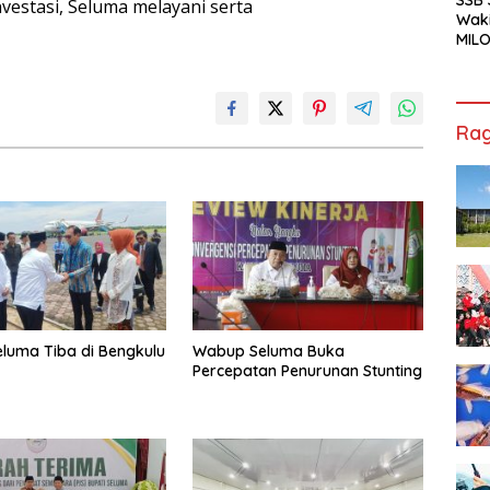
estasi, Seluma melayani serta
Waki
MILO
Cha
Jak
Rag
eluma Tiba di Bengkulu
Wabup Seluma Buka
Percepatan Penurunan Stunting