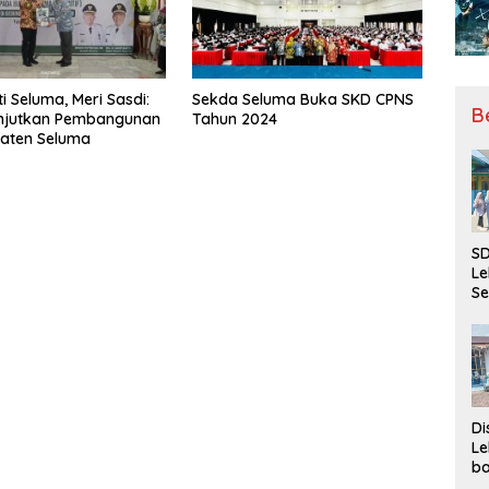
i Seluma, Meri Sasdi:
Sekda Seluma Buka SKD CPNS
B
anjutkan Pembangunan
Tahun 2024
aten Seluma
SD
Le
Se
da
Bu
Ka
Ja
Di
Le
ba
Be