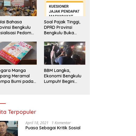
lai Bahasa
Soal Pajak Tinggi,
ovinsi Bengkulu
DPRD Provinsi
sialisasi Pedoman
Bengkulu Buka
engawasan
Layanan
enggunaan
Pengaduan
hasa Indonesia
Masyarakat
egara Manga
BBM Langka,
epang Meramal
Ekonomi Bengkulu
empa Bumi pada
Lumpuh! Begini
li 2025, Semua
Penjelasan
di Heboh
Gubernur
ita Terpopuler
April 18, 2021
1 Komentar
Puasa Sebagai Kritik Sosial