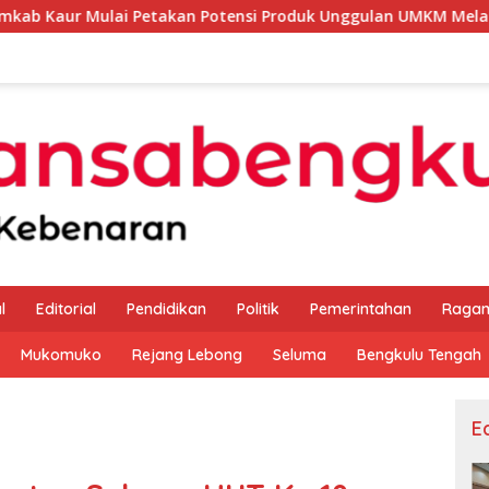
 Petakan Potensi Produk Unggulan UMKM Melalui Kajian Bank I
l
Editorial
Pendidikan
Politik
Pemerintahan
Raga
Mukomuko
Rejang Lebong
Seluma
Bengkulu Tengah
Ed