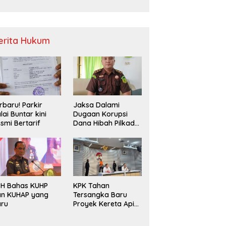
Sampah
erita Hukum
rbaru! Parkir
Jaksa Dalami
lai Buntar kini
Dugaan Korupsi
smi Bertarif
Dana Hibah Pilkada
2024 di Bawaslu
Kaur
PH Bahas KUHP
KPK Tahan
an KUHAP yang
Tersangka Baru
aru
Proyek Kereta Api
Medan