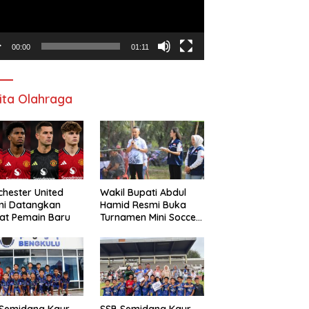
00:00
01:11
ita Olahraga
hester United
Wakil Bupati Abdul
mi Datangkan
Hamid Resmi Buka
at Pemain Baru
Turnamen Mini Soccer
Awat Mata Cup VI
 Semidang Kaur
SSB Semidang Kaur