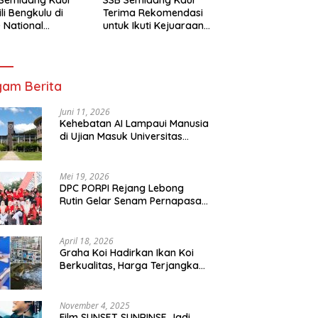
li Bengkulu di
Terima Rekomendasi
 National
untuk Ikuti Kejuaraan
mpionship 2026
Nasional Garuda Anak
arta
Nusantara 2026
am Berita
Juni 11, 2026
Kehebatan AI Lampaui Manusia
di Ujian Masuk Universitas
Tersulit Jepang
Mei 19, 2026
DPC PORPI Rejang Lebong
Rutin Gelar Senam Pernapasan
di Setia Negara Curup
April 18, 2026
Graha Koi Hadirkan Ikan Koi
Berkualitas, Harga Terjangkau
untuk Semua Kalangan
November 4, 2025
Film SUNSET SUNRINSE Jadi