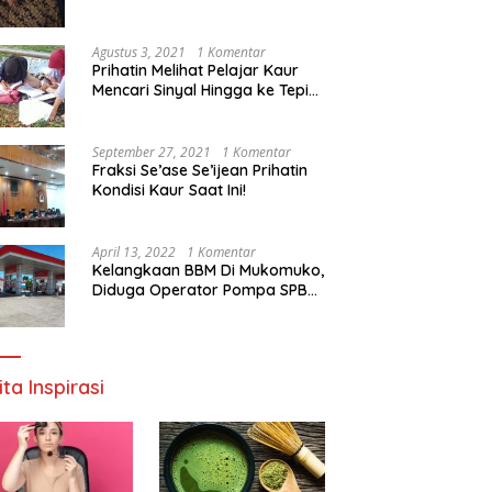
Agustus 3, 2021
1 Komentar
Prihatin Melihat Pelajar Kaur
Mencari Sinyal Hingga ke Tepi
Sungai, Pimpinan DPD RI:
Pemerintah Setempat Mesti
Segera Bertindak
September 27, 2021
1 Komentar
Fraksi Se’ase Se’ijean Prihatin
Kondisi Kaur Saat Ini!
April 13, 2022
1 Komentar
Kelangkaan BBM Di Mukomuko,
Diduga Operator Pompa SPBU
Bandaratu Stok Minyak Sendiri
ita Inspirasi