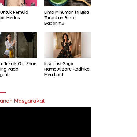
 Untuk Pemula
Lima Minuman Ini Bisa
jar Merias
Turunkan Berat
Badanmu
ni Teknik Off Shoe
Inspirasi Gaya
ting Pada
Rambut Baru Radhika
grafi
Merchant
anan Masyarakat
utar
o