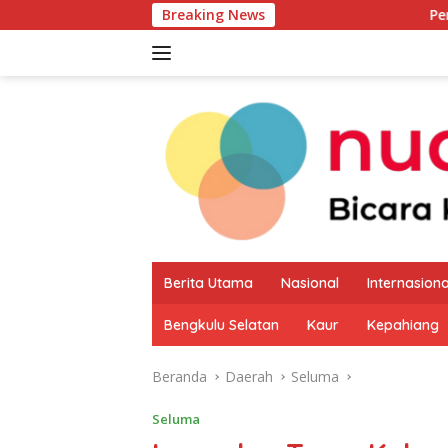
Langsung
Breaking News
Pemkab Kaur Mulai
ke
konten
Berita Utama
Nasional
Internasiona
Bengkulu Selatan
Kaur
Kepahiang
Beranda
Daerah
Seluma
Seluma