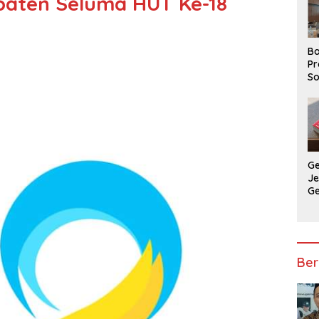
aten Seluma HUT Ke-18
Ba
Pr
So
P
P
Ba
G
J
G
Ju
Ja
Ber