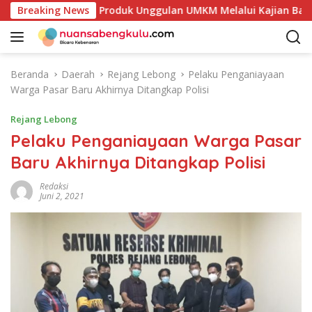
L
etakan Potensi Produk Unggulan UMKM Melalui Kajian Bank Ind
Breaking News
a
n
g
s
Beranda
Daerah
Rejang Lebong
Pelaku Penganiayaan
u
Warga Pasar Baru Akhirnya Ditangkap Polisi
n
g
Rejang Lebong
k
Pelaku Penganiayaan Warga Pasar
e
Baru Akhirnya Ditangkap Polisi
k
o
Redaksi
n
Juni 2, 2021
t
e
n