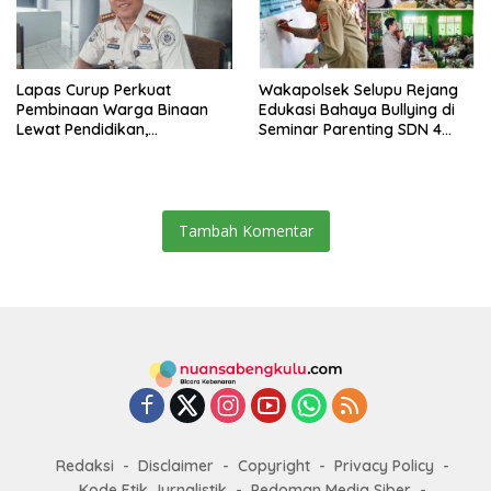
Lapas Curup Perkuat
Wakapolsek Selupu Rejang
Pembinaan Warga Binaan
Edukasi Bahaya Bullying di
Lewat Pendidikan,
Seminar Parenting SDN 4
Keterampilan, hingga
Rejang Lebong
Kesenian
Tambah Komentar
Redaksi
Disclaimer
Copyright
Privacy Policy
Kode Etik Jurnalistik
Pedoman Media Siber