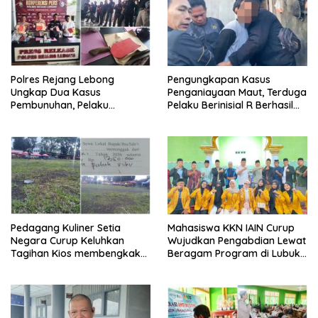
Polres Rejang Lebong
Pengungkapan Kasus
Ungkap Dua Kasus
Penganiayaan Maut, Terduga
Pembunuhan, Pelaku
Pelaku Berinisial R Berhasil
Terancam 15 Tahun Penjara
Ditangkap
Pedagang Kuliner Setia
Mahasiswa KKN IAIN Curup
Negara Curup Keluhkan
Wujudkan Pengabdian Lewat
Tagihan Kios membengkak
Beragam Program di Lubuk
dan Minimnya Fasilitas
Ubar