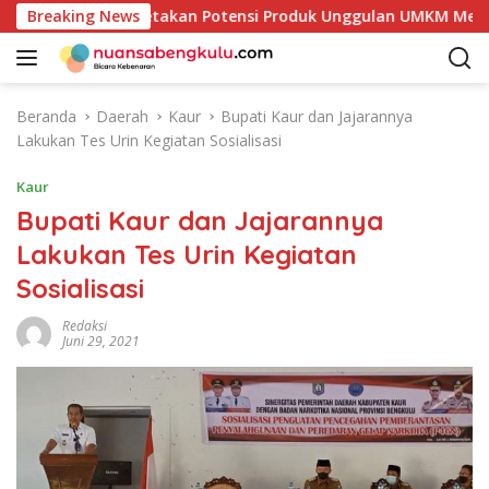
L
b Kaur Mulai Petakan Potensi Produk Unggulan UMKM Melalui K
Breaking News
a
n
g
s
Beranda
Daerah
Kaur
Bupati Kaur dan Jajarannya
u
Lakukan Tes Urin Kegiatan Sosialisasi
n
g
Kaur
k
Bupati Kaur dan Jajarannya
e
Lakukan Tes Urin Kegiatan
k
o
Sosialisasi
n
t
Redaksi
Juni 29, 2021
e
n