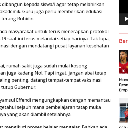
s dibangun kepada siswa/i agar tetap melahirkan
 akademik. Guru juga perlu memberikan edukasi
 terang Rohidin.
ada masyarakat untuk terus menerapkan protokol
 saat ini terus melandai setiap harinya. Tak lupa,
Ber
inasi dengan mendatangi pusat layanan kesehatan
i, rumah sakit juga sudah mulai kosong
ian juga kadang Nol. Tapi ingat, jangan abai tetap
aling penting, datangi tempat-tempat vaksinasi
Manc
Res
” tutup Gubernur.
Emp
 Syamsul Effendi mengungkapkan dengan memantau
getahui sejauh mana pembelajaran tatap muka
ya yang akan diambil setelahnya.
gat mengikuti proses belajar mengajar. Bahkan ada
SSB