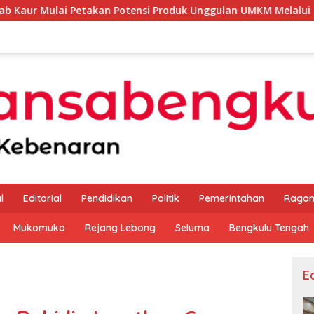
kan Potensi Produk Unggulan UMKM Melalui Kajian Bank Indone
l
Editorial
Pendidikan
Politik
Pemerintahan
Raga
Mukomuko
Rejang Lebong
Seluma
Bengkulu Tengah
Ed