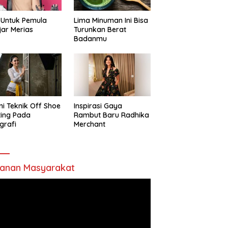
 Untuk Pemula
Lima Minuman Ini Bisa
jar Merias
Turunkan Berat
Badanmu
ni Teknik Off Shoe
Inspirasi Gaya
ting Pada
Rambut Baru Radhika
grafi
Merchant
anan Masyarakat
utar
o