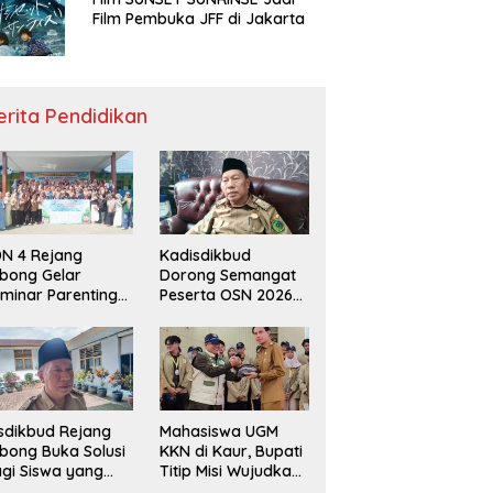
Film Pembuka JFF di Jakarta
erita Pendidikan
N 4 Rejang
Kadisdikbud
bong Gelar
Dorong Semangat
minar Parenting
Peserta OSN 2026
n Deklarasi Anti-
Demi Raih Prestasi
llying,
disdikbud: Patut
di Contoh
sdikbud Rejang
Mahasiswa UGM
bong Buka Solusi
KKN di Kaur, Bupati
gi Siswa yang
Titip Misi Wujudkan
lum Lolos SPMB
Daerah Bebas