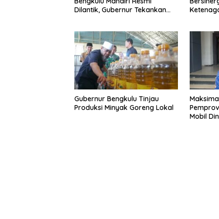
Bengkulu Mandiri Resmi
Bersiner
Dilantik, Gubernur Tekankan
Ketenaga
Pentingnya Inovasi
Universa
Gubernur Bengkulu Tinjau
Maksima
Produksi Minyak Goreng Lokal
Pemprov 
Mobil Di