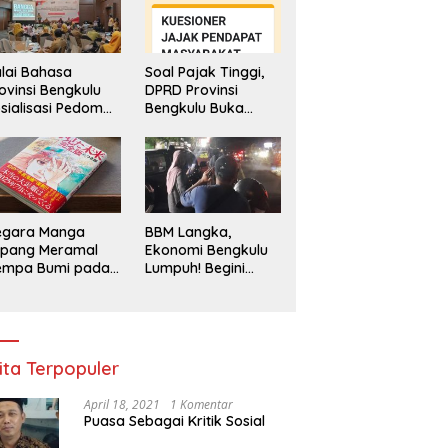
lai Bahasa
Soal Pajak Tinggi,
ovinsi Bengkulu
DPRD Provinsi
sialisasi Pedoman
Bengkulu Buka
engawasan
Layanan
enggunaan
Pengaduan
hasa Indonesia
Masyarakat
egara Manga
BBM Langka,
epang Meramal
Ekonomi Bengkulu
empa Bumi pada
Lumpuh! Begini
li 2025, Semua
Penjelasan
di Heboh
Gubernur
ita Terpopuler
April 18, 2021
1 Komentar
Puasa Sebagai Kritik Sosial