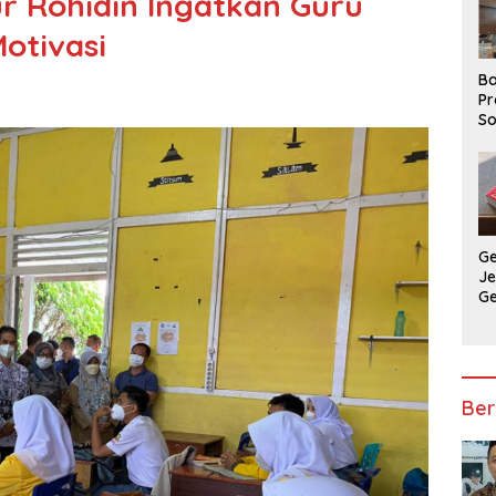
r Rohidin Ingatkan Guru
otivasi
Ba
Pr
So
P
P
Ba
G
J
G
Ju
Ja
Ber