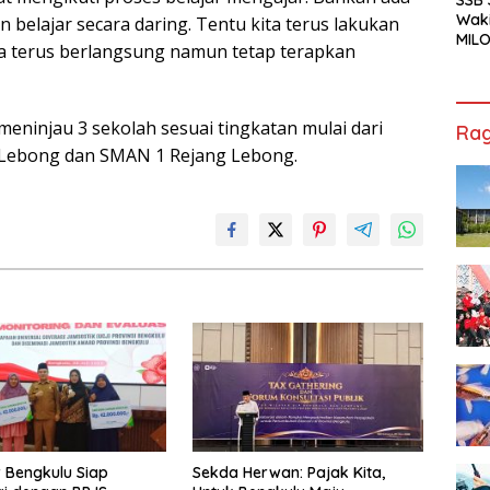
Waki
belajar secara daring. Tentu kita terus lakukan
MILO
ka terus berlangsung namun tetap terapkan
Cha
Jak
eninjau 3 sekolah sesuai tingkatan mulai dari
Rag
 Lebong dan SMAN 1 Rejang Lebong.
 Bengkulu Siap
Sekda Herwan: Pajak Kita,