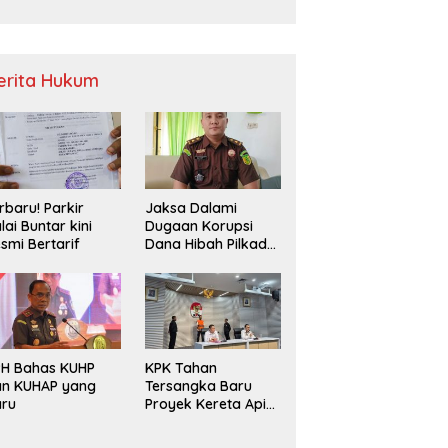
Sampah
erita Hukum
rbaru! Parkir
Jaksa Dalami
lai Buntar kini
Dugaan Korupsi
smi Bertarif
Dana Hibah Pilkada
2024 di Bawaslu
Kaur
PH Bahas KUHP
KPK Tahan
an KUHAP yang
Tersangka Baru
aru
Proyek Kereta Api
Medan