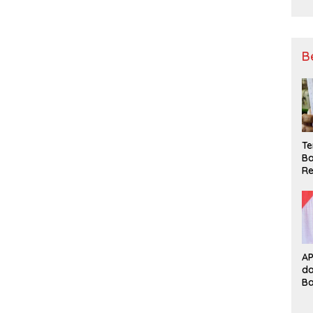
B
Te
Ba
Re
A
d
B