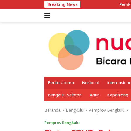
Langsung
Breaking News
Pemkab Kaur Mulai Peta
ke
konten
Berita Utama
Nasional
Internasiona
Bengkulu Selatan
Kaur
Kepahiang
Beranda
Bengkulu
Pemprov Bengkulu
Pemprov Bengkulu