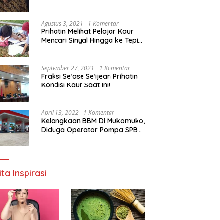
Agustus 3, 2021
1 Komentar
Prihatin Melihat Pelajar Kaur
Mencari Sinyal Hingga ke Tepi
Sungai, Pimpinan DPD RI:
Pemerintah Setempat Mesti
Segera Bertindak
September 27, 2021
1 Komentar
Fraksi Se’ase Se’ijean Prihatin
Kondisi Kaur Saat Ini!
April 13, 2022
1 Komentar
Kelangkaan BBM Di Mukomuko,
Diduga Operator Pompa SPBU
Bandaratu Stok Minyak Sendiri
ita Inspirasi