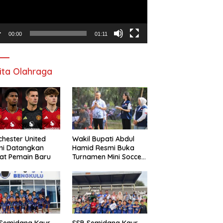
00:00
01:11
ita Olahraga
hester United
Wakil Bupati Abdul
mi Datangkan
Hamid Resmi Buka
at Pemain Baru
Turnamen Mini Soccer
Awat Mata Cup VI
 Semidang Kaur
SSB Semidang Kaur