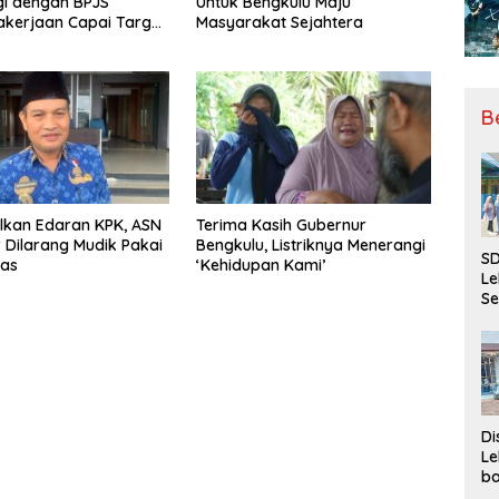
gi dengan BPJS
Untuk Bengkulu Maju
kerjaan Capai Target
Masyarakat Sejahtera
l Coverage Jamsostek
B
lkan Edaran KPK, ASN
Terima Kasih Gubernur
Dilarang Mudik Pakai
Bengkulu, Listriknya Menerangi
SD
nas
‘Kehidupan Kami’
Le
Se
da
Bu
Ka
Ja
Di
Le
ba
Be