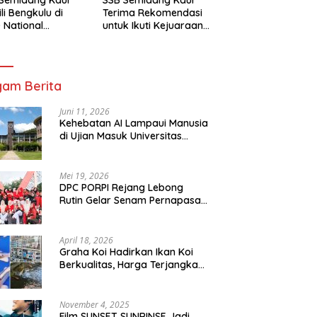
li Bengkulu di
Terima Rekomendasi
 National
untuk Ikuti Kejuaraan
mpionship 2026
Nasional Garuda Anak
arta
Nusantara 2026
am Berita
Juni 11, 2026
Kehebatan AI Lampaui Manusia
di Ujian Masuk Universitas
Tersulit Jepang
Mei 19, 2026
DPC PORPI Rejang Lebong
Rutin Gelar Senam Pernapasan
di Setia Negara Curup
April 18, 2026
Graha Koi Hadirkan Ikan Koi
Berkualitas, Harga Terjangkau
untuk Semua Kalangan
November 4, 2025
Film SUNSET SUNRINSE Jadi