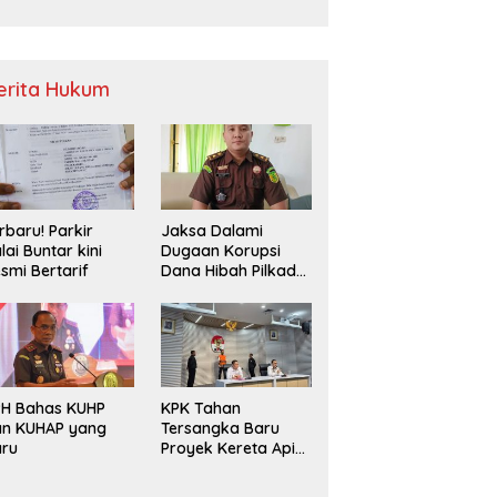
Sampah
erita Hukum
rbaru! Parkir
Jaksa Dalami
lai Buntar kini
Dugaan Korupsi
smi Bertarif
Dana Hibah Pilkada
2024 di Bawaslu
Kaur
PH Bahas KUHP
KPK Tahan
an KUHAP yang
Tersangka Baru
aru
Proyek Kereta Api
Medan