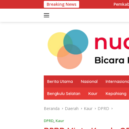
Langsung
Breaking News
Pemkab Kaur Mulai Petakan Potens
ke
konten
Berita Utama
Nasional
Internasiona
Bengkulu Selatan
Kaur
Kepahiang
Beranda
Daerah
Kaur
DPRD
DPRD
,
Kaur