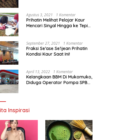
Agustus 3, 2021
1 Komentar
Prihatin Melihat Pelajar Kaur
Mencari Sinyal Hingga ke Tepi
Sungai, Pimpinan DPD RI:
Pemerintah Setempat Mesti
Segera Bertindak
September 27, 2021
1 Komentar
Fraksi Se’ase Se’ijean Prihatin
Kondisi Kaur Saat Ini!
April 13, 2022
1 Komentar
Kelangkaan BBM Di Mukomuko,
Diduga Operator Pompa SPBU
Bandaratu Stok Minyak Sendiri
ita Inspirasi