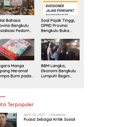
lai Bahasa
Soal Pajak Tinggi,
ovinsi Bengkulu
DPRD Provinsi
sialisasi Pedoman
Bengkulu Buka
engawasan
Layanan
enggunaan
Pengaduan
hasa Indonesia
Masyarakat
egara Manga
BBM Langka,
epang Meramal
Ekonomi Bengkulu
empa Bumi pada
Lumpuh! Begini
li 2025, Semua
Penjelasan
di Heboh
Gubernur
ita Terpopuler
April 18, 2021
1 Komentar
Puasa Sebagai Kritik Sosial