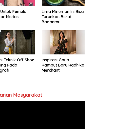
 Untuk Pemula
Lima Minuman Ini Bisa
jar Merias
Turunkan Berat
Badanmu
ni Teknik Off Shoe
Inspirasi Gaya
ting Pada
Rambut Baru Radhika
grafi
Merchant
anan Masyarakat
utar
o