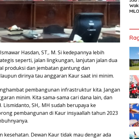
Waki
MILO
Cha
Jak
Rag
smawar Hasdan, ST,. M. Si kedepannya lebih
is seperti, jalan lingkungan, lanjutan jalan dua
tral produksi dan jembatan gantung dan
aupun dirinya tau anggaran Kaur saat ini minim.
 menghambat pembangunan infrastruktur kita. Jangan
ggaran minim. Kita sama-sama cari dana lain, dan
H. Lismidanto, SH,. MH sudah berupaya ke
ong pembangunan di Kaur insyaallah tahun 2023
imbuhnyanya.
n kesehatan. Dewan Kaur tidak mau dengar ada