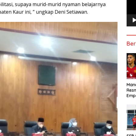
ilitasi, supaya murid-murid nyaman belajarnya
ten Kaur ini, ” ungkap Deni Setiawan.
Ber
Manc
Res
Emp
SSB