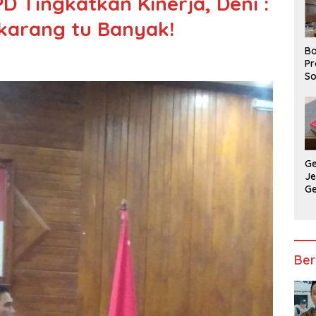
D Tingkatkan Kinerja, Deni :
karang tu Banyak!
Ba
Pr
So
P
P
Ba
G
J
G
Ju
Ja
Ber