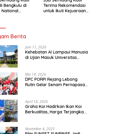
li Bengkulu di
Terima Rekomendasi
 National
untuk Ikuti Kejuaraan
mpionship 2026
Nasional Garuda Anak
arta
Nusantara 2026
am Berita
Juni 11, 2026
Kehebatan AI Lampaui Manusia
di Ujian Masuk Universitas
Tersulit Jepang
Mei 19, 2026
DPC PORPI Rejang Lebong
Rutin Gelar Senam Pernapasan
di Setia Negara Curup
April 18, 2026
Graha Koi Hadirkan Ikan Koi
Berkualitas, Harga Terjangkau
untuk Semua Kalangan
November 4, 2025
Film SUNSET SUNRINSE Jadi