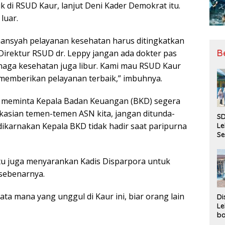
ik di RSUD Kaur, lanjut Deni Kader Demokrat itu.
luar.
ansyah pelayanan kesehatan harus ditingkatkan
B
 Direktur RSUD dr. Leppy jangan ada dokter pas
naga kesehatan juga libur. Kami mau RSUD Kaur
 memberikan pelayanan terbaik,” imbuhnya.
a meminta Kepala Badan Keuangan (BKD) segera
kasian temen-temen ASN kita, jangan ditunda-
SD
dikarnakan Kepala BKD tidak hadir saat paripurna
Le
Se
da
Bu
itu juga menyarankan Kadis Disparpora untuk
Ka
Ja
 sebenarnya.
ata mana yang unggul di Kaur ini, biar orang lain
Di
Le
ba
Be