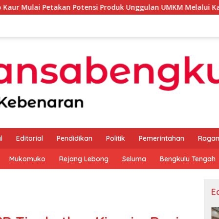
i Produk Unggulan UMKM Melalui Kajian Bank Indonesia
l
Editorial
Pendidikan
Politik
Pemerintahan
Raga
Mukomuko
Rejang Lebong
Seluma
Bengkulu Tengah
Ed