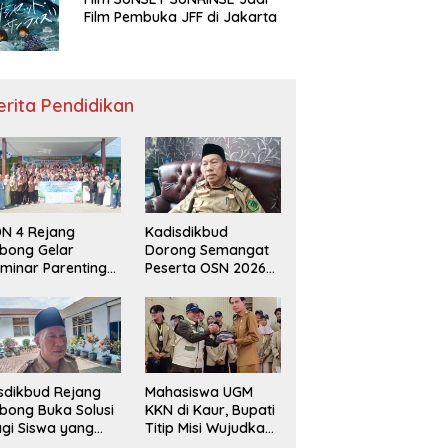
Film Pembuka JFF di Jakarta
erita Pendidikan
N 4 Rejang
Kadisdikbud
bong Gelar
Dorong Semangat
minar Parenting
Peserta OSN 2026
n Deklarasi Anti-
Demi Raih Prestasi
llying,
disdikbud: Patut
di Contoh
sdikbud Rejang
Mahasiswa UGM
bong Buka Solusi
KKN di Kaur, Bupati
gi Siswa yang
Titip Misi Wujudkan
lum Lolos SPMB
Daerah Bebas