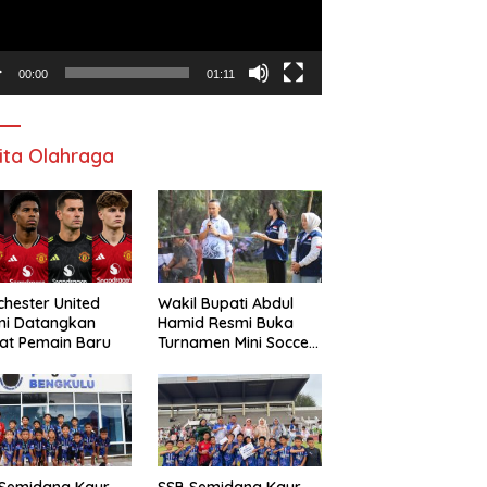
00:00
01:11
ita Olahraga
hester United
Wakil Bupati Abdul
mi Datangkan
Hamid Resmi Buka
at Pemain Baru
Turnamen Mini Soccer
Awat Mata Cup VI
 Semidang Kaur
SSB Semidang Kaur