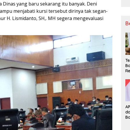
a Dinas yang baru sekarang itu banyak. Deni
ampu menjabati kursi tersebut dirinya tak segan-
r H. Lismidanto, SH,. MH segera mengevaluasi
B
Te
Ba
Re
A
d
B