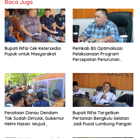
Baca Juga
Bupati Rifai Cek Ketersedia
Pemkab BS Optimalisasi
Pupuk untuk Masyarakat
Pelaksanaan Program
Percepatan Penurunan
Stunting
Penataan Danau Dendam
Bupati Rifai Targetkan
Tak Sudah Dimulai, Gubernur
Pertanian Bengkulu Selatan
Helmi Hasan: Wujud
Jadi Pusat Lumbung Pangan
Transformasi Pariwisata
Bengkulu yang Modern dan