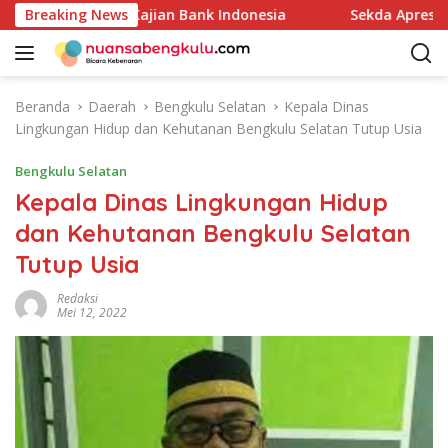
L
M Melalui Kajian Bank Indonesia
Breaking News
Sekda Apresiasi Insp
a
n
g
s
Beranda
Daerah
Bengkulu Selatan
Kepala Dinas
u
Lingkungan Hidup dan Kehutanan Bengkulu Selatan Tutup Usia
n
g
Bengkulu Selatan
k
Kepala Dinas Lingkungan Hidup
e
dan Kehutanan Bengkulu Selatan
k
o
Tutup Usia
n
t
Redaksi
Mei 12, 2022
e
n