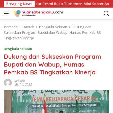
L
ke-81: Bupati Kaur Resmi Buka Turnamen Mini Soccer Antar OP
Breaking News
a
n
g
s
Beranda
Daerah
Bengkulu Selatan
Dukung dan
u
Sukseskan Program Bupati dan Wabup, Humas Pemkab BS
n
Tingkatkan Kinerja
g
k
Bengkulu Selatan
e
Dukung dan Sukseskan Program
k
Bupati dan Wabup, Humas
o
n
Pemkab BS Tingkatkan Kinerja
t
e
Redaksi
Mei 14, 2022
n