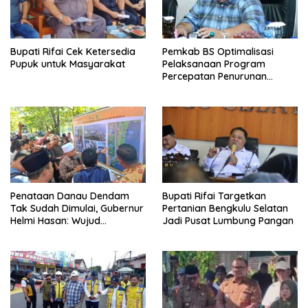
Bupati Rifai Cek Ketersedia
Pemkab BS Optimalisasi
Pupuk untuk Masyarakat
Pelaksanaan Program
Percepatan Penurunan
Stunting
Penataan Danau Dendam
Bupati Rifai Targetkan
Tak Sudah Dimulai, Gubernur
Pertanian Bengkulu Selatan
Helmi Hasan: Wujud
Jadi Pusat Lumbung Pangan
Transformasi Pariwisata
Bengkulu yang Modern dan
Berdaya Saing