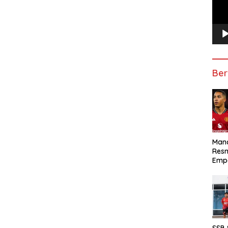
Ber
Manc
Res
Emp
SSB