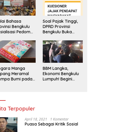
lai Bahasa
Soal Pajak Tinggi,
ovinsi Bengkulu
DPRD Provinsi
sialisasi Pedoman
Bengkulu Buka
engawasan
Layanan
enggunaan
Pengaduan
hasa Indonesia
Masyarakat
egara Manga
BBM Langka,
epang Meramal
Ekonomi Bengkulu
empa Bumi pada
Lumpuh! Begini
li 2025, Semua
Penjelasan
di Heboh
Gubernur
ita Terpopuler
April 18, 2021
1 Komentar
Puasa Sebagai Kritik Sosial