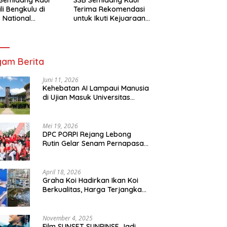
li Bengkulu di
Terima Rekomendasi
 National
untuk Ikuti Kejuaraan
mpionship 2026
Nasional Garuda Anak
arta
Nusantara 2026
am Berita
Juni 11, 2026
Kehebatan AI Lampaui Manusia
di Ujian Masuk Universitas
Tersulit Jepang
Mei 19, 2026
DPC PORPI Rejang Lebong
Rutin Gelar Senam Pernapasan
di Setia Negara Curup
April 18, 2026
Graha Koi Hadirkan Ikan Koi
Berkualitas, Harga Terjangkau
untuk Semua Kalangan
November 4, 2025
Film SUNSET SUNRINSE Jadi