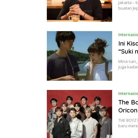
Jakarta – 
buatan Je
Internasi
Ini Ki
“Suki 
Mina-san, 
juga kada
Internasi
The Bo
Oricon
THE BOYZ 
baru merek