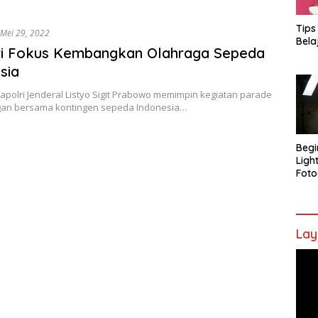
Tips
Mei 29, 2022
Bela
ri Fokus Kembangkan Olahraga Sepeda
sia
Kapolri Jenderal Listyo Sigit Prabowo memimpin kegiatan parade
an bersama kontingen sepeda Indonesia…
Begi
Ligh
Foto
Lay
Pem
Vide