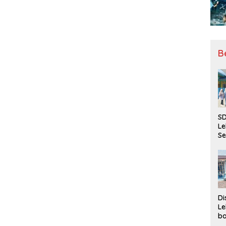
B
SD
Le
Se
da
Bu
Ka
Ja
Di
Le
ba
Be