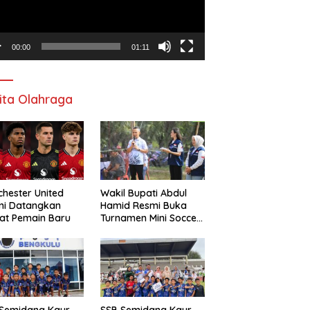
00:00
01:11
ita Olahraga
hester United
Wakil Bupati Abdul
mi Datangkan
Hamid Resmi Buka
at Pemain Baru
Turnamen Mini Soccer
Awat Mata Cup VI
 Semidang Kaur
SSB Semidang Kaur