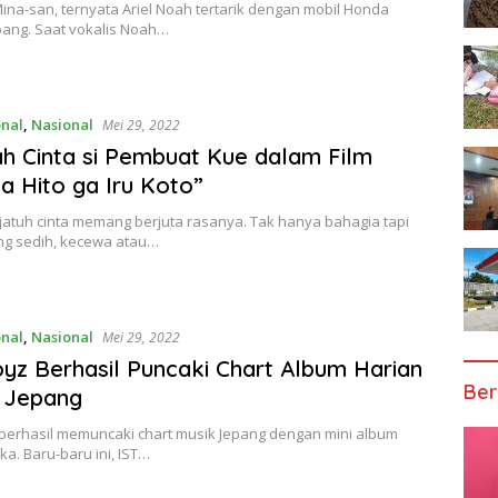
Mina-san, ternyata Ariel Noah tertarik dengan mobil Honda
pang. Saat vokalis Noah…
onal
,
Nasional
Mei 29, 2022
sah Cinta si Pembuat Kue dalam Film
na Hito ga Iru Koto”
jatuh cinta memang berjuta rasanya. Tak hanya bahagia tapi
ng sedih, kecewa atau…
onal
,
Nasional
Mei 29, 2022
yz Berhasil Puncaki Chart Album Harian
Ber
 Jepang
berhasil memuncaki chart musik Jepang dengan mini album
a. Baru-baru ini, IST…