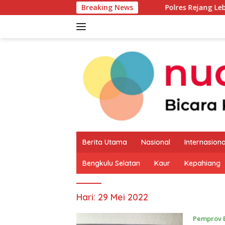
Langsung
Breaking News
Polres Rejang Lebong Ungkap Dua 
ke
konten
Berita Utama
Nasional
Internasiona
Bengkulu Selatan
Kaur
Kepahiang
Hari:
29 Mei 2022
Pemprov 