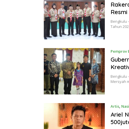
Raker
Resmi 
Bengkulu 
Tahun 202
Pemprov 
Gubern
Kreati
Bengkulu –
Mersyah m
Artis
,
Nas
Ariel 
500jut