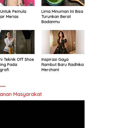
 Untuk Pemula
Lima Minuman Ini Bisa
jar Merias
Turunkan Berat
Badanmu
ni Teknik Off Shoe
Inspirasi Gaya
ting Pada
Rambut Baru Radhika
grafi
Merchant
anan Masyarakat
utar
o