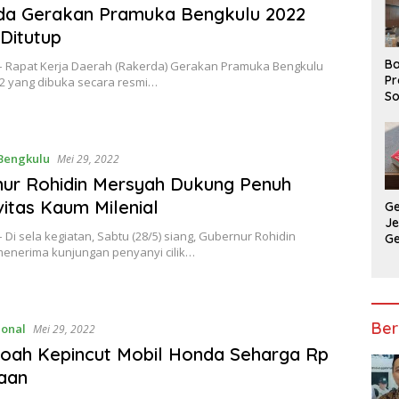
da Gerakan Pramuka Bengkulu 2022
Ditutup
Ba
– Rapat Kerja Daerah (Rakerda) Gerakan Pramuka Bengkulu
Pr
2 yang dibuka secara resmi…
So
P
P
Ba
Bengkulu
Mei 29, 2022
ur Rohidin Mersyah Dukung Penuh
vitas Kaum Milenial
G
J
 Di sela kegiatan, Sabtu (28/5) siang, Gubernur Rohidin
G
enerima kunjungan penyanyi cilik…
Ju
Ja
Ber
ional
Mei 29, 2022
Noah Kepincut Mobil Honda Seharga Rp
aan