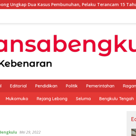
Kasus Pembunuhan, Pelaku Terancam 15 Tahun Penjara
l
Editorial
Pendidikan
Politik
Pemerintahan
Raga
Mukomuko
Rejang Lebong
Seluma
Bengkulu Tengah
Ed
Bengkulu
Mei 29, 2022