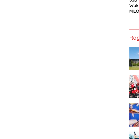
Waki
MILO
Cha
Jak
Rag