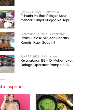
Agustus 3, 2021
1 Komentar
Prihatin Melihat Pelajar Kaur
Mencari Sinyal Hingga ke Tepi
Sungai, Pimpinan DPD RI:
Pemerintah Setempat Mesti
Segera Bertindak
September 27, 2021
1 Komentar
Fraksi Se’ase Se’ijean Prihatin
Kondisi Kaur Saat Ini!
April 13, 2022
1 Komentar
Kelangkaan BBM Di Mukomuko,
Diduga Operator Pompa SPBU
Bandaratu Stok Minyak Sendiri
ita Inspirasi