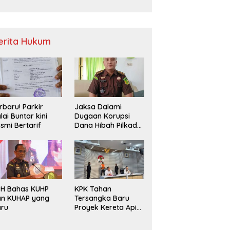
Sampah
erita Hukum
rbaru! Parkir
Jaksa Dalami
lai Buntar kini
Dugaan Korupsi
smi Bertarif
Dana Hibah Pilkada
2024 di Bawaslu
Kaur
PH Bahas KUHP
KPK Tahan
an KUHAP yang
Tersangka Baru
aru
Proyek Kereta Api
Medan