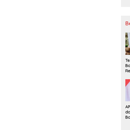
B
Te
Ba
Re
A
d
B