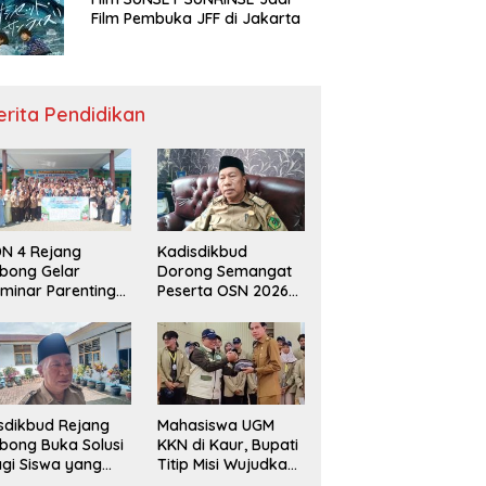
Film Pembuka JFF di Jakarta
erita Pendidikan
N 4 Rejang
Kadisdikbud
bong Gelar
Dorong Semangat
minar Parenting
Peserta OSN 2026
n Deklarasi Anti-
Demi Raih Prestasi
llying,
disdikbud: Patut
di Contoh
sdikbud Rejang
Mahasiswa UGM
bong Buka Solusi
KKN di Kaur, Bupati
gi Siswa yang
Titip Misi Wujudkan
lum Lolos SPMB
Daerah Bebas