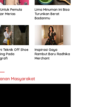
 Untuk Pemula
Lima Minuman Ini Bisa
jar Merias
Turunkan Berat
Badanmu
ni Teknik Off Shoe
Inspirasi Gaya
ting Pada
Rambut Baru Radhika
grafi
Merchant
anan Masyarakat
utar
o