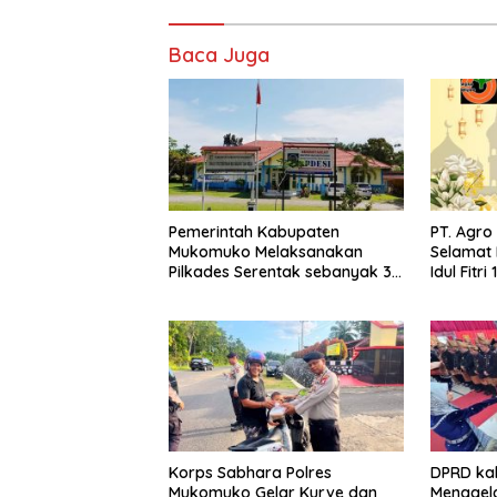
Baca Juga
Pemerintah Kabupaten
PT. Agr
Mukomuko Melaksanakan
Selamat 
Pilkades Serentak sebanyak 37
Idul Fitri
Desa
Korps Sabhara Polres
DPRD ka
Mukomuko Gelar Kurve dan
Menggela