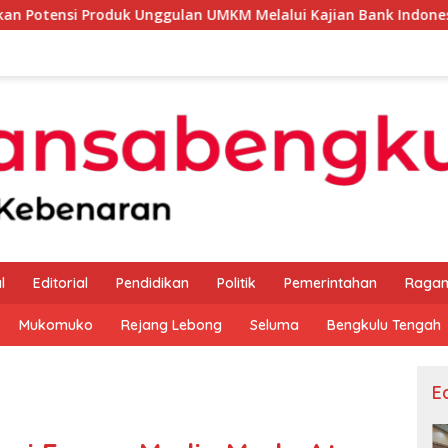
 Unggulan UMKM Melalui Kajian Bank Indonesia
Sekda 
l
Editorial
Pendidikan
Politik
Pemerintahan
Raga
Mukomuko
Rejang Lebong
Seluma
Bengkulu Tengah
Ed