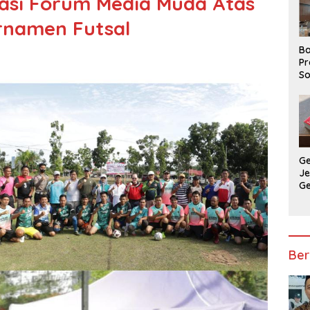
asi Forum Media Muda Atas
rnamen Futsal
Ba
Pr
So
P
P
Ba
G
J
G
Ju
Ja
Ber