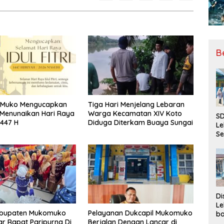
B
o Muko Mengucapkan
Tiga Hari Menjelang Lebaran
Menunaikan Hari Raya
Warga Kecamatan XIV Koto
SD
 1447 H
Diduga Diterkam Buaya Sungai
Le
Se
da
Bu
Ka
Ja
Di
Le
bupaten Mukomuko
Pelayanan Dukcapil Mukomuko
ba
r Rapat Paripurna Di
Berjalan Dengan Lancar di
Be