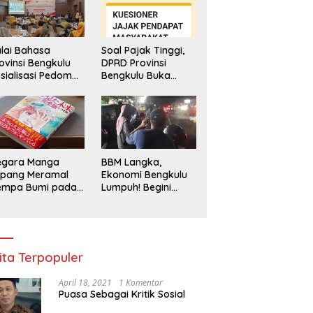
lai Bahasa
Soal Pajak Tinggi,
ovinsi Bengkulu
DPRD Provinsi
sialisasi Pedoman
Bengkulu Buka
engawasan
Layanan
enggunaan
Pengaduan
hasa Indonesia
Masyarakat
egara Manga
BBM Langka,
epang Meramal
Ekonomi Bengkulu
empa Bumi pada
Lumpuh! Begini
li 2025, Semua
Penjelasan
di Heboh
Gubernur
ita Terpopuler
April 18, 2021
1 Komentar
Puasa Sebagai Kritik Sosial