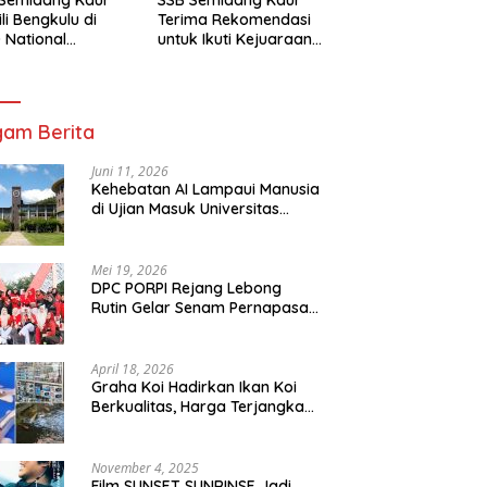
li Bengkulu di
Terima Rekomendasi
 National
untuk Ikuti Kejuaraan
mpionship 2026
Nasional Garuda Anak
arta
Nusantara 2026
am Berita
Juni 11, 2026
Kehebatan AI Lampaui Manusia
di Ujian Masuk Universitas
Tersulit Jepang
Mei 19, 2026
DPC PORPI Rejang Lebong
Rutin Gelar Senam Pernapasan
di Setia Negara Curup
April 18, 2026
Graha Koi Hadirkan Ikan Koi
Berkualitas, Harga Terjangkau
untuk Semua Kalangan
November 4, 2025
Film SUNSET SUNRINSE Jadi