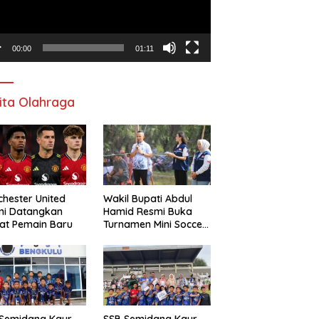
00:00
01:11
ita Olahraga
hester United
Wakil Bupati Abdul
mi Datangkan
Hamid Resmi Buka
at Pemain Baru
Turnamen Mini Soccer
Awat Mata Cup VI
 Semidang Kaur
SSB Semidang Kaur