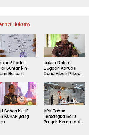
Sampah
erita Hukum
rbaru! Parkir
Jaksa Dalami
lai Buntar kini
Dugaan Korupsi
smi Bertarif
Dana Hibah Pilkada
2024 di Bawaslu
Kaur
PH Bahas KUHP
KPK Tahan
an KUHAP yang
Tersangka Baru
aru
Proyek Kereta Api
Medan