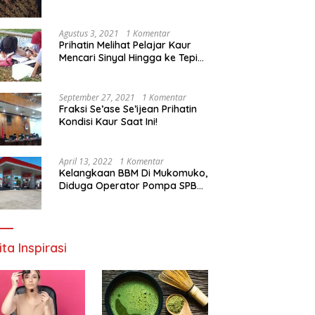
Agustus 3, 2021
1 Komentar
Prihatin Melihat Pelajar Kaur
Mencari Sinyal Hingga ke Tepi
Sungai, Pimpinan DPD RI:
Pemerintah Setempat Mesti
Segera Bertindak
September 27, 2021
1 Komentar
Fraksi Se’ase Se’ijean Prihatin
Kondisi Kaur Saat Ini!
April 13, 2022
1 Komentar
Kelangkaan BBM Di Mukomuko,
Diduga Operator Pompa SPBU
Bandaratu Stok Minyak Sendiri
ita Inspirasi