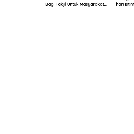
Bagi Takjil Untuk Masyarakat
hari Is
Pada HUT Korps Sabhara ke-
yang ke-
74