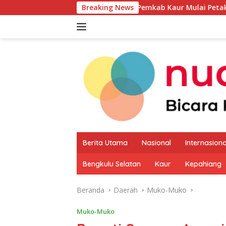
Langsung
Pemkab Kaur Mulai Petakan Potensi Produk
Breaking News
ke
konten
Berita Utama
Nasional
Internasiona
Bengkulu Selatan
Kaur
Kepahiang
Beranda
Daerah
Muko-Muko
Muko-Muko