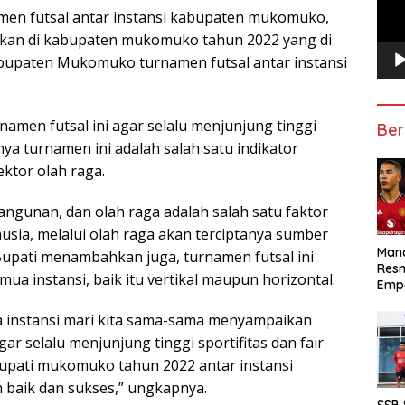
men futsal antar instansi kabupaten mukomuko,
nakan di kabupaten mukomuko tahun 2022 yang di
bupaten Mukomuko turnamen futsal antar instansi
amen futsal ini agar selalu menjunjung tinggi
Ber
snya turnamen ini adalah salah satu indikator
tor olah raga.
ngunan, dan olah raga adalah salah satu faktor
ia, melalui olah raga akan terciptanya sumber
Manc
Bupati menambahkan juga, turnamen futsal ini
Res
ua instansi, baik itu vertikal maupun horizontal.
Emp
 instansi mari kita sama-sama menyampaikan
ar selalu menjunjung tinggi sportifitas dan fair
 bupati mukomuko tahun 2022 antar instansi
baik dan sukses,” ungkapnya.
SSB