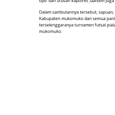
opd dan utusan kapolres ,dandim juga
Dalam sambutannya tersebut, sapuan, 
Kabupaten mukomuko dan semua panitia
terselenggaranya turnamen futsal piala
mukomuko.