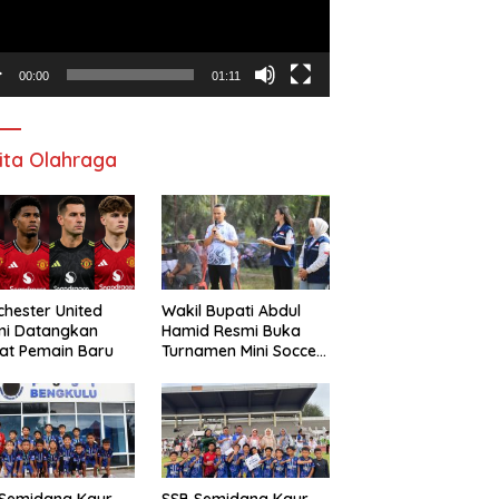
00:00
01:11
ita Olahraga
hester United
Wakil Bupati Abdul
mi Datangkan
Hamid Resmi Buka
at Pemain Baru
Turnamen Mini Soccer
Awat Mata Cup VI
 Semidang Kaur
SSB Semidang Kaur