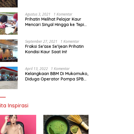
Agustus 3, 2021
1 Komentar
Prihatin Melihat Pelajar Kaur
Mencari Sinyal Hingga ke Tepi
Sungai, Pimpinan DPD RI:
Pemerintah Setempat Mesti
Segera Bertindak
September 27, 2021
1 Komentar
Fraksi Se’ase Se’ijean Prihatin
Kondisi Kaur Saat Ini!
April 13, 2022
1 Komentar
Kelangkaan BBM Di Mukomuko,
Diduga Operator Pompa SPBU
Bandaratu Stok Minyak Sendiri
ita Inspirasi