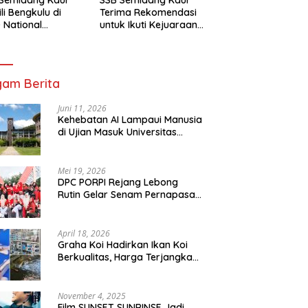
li Bengkulu di
Terima Rekomendasi
 National
untuk Ikuti Kejuaraan
mpionship 2026
Nasional Garuda Anak
arta
Nusantara 2026
am Berita
Juni 11, 2026
Kehebatan AI Lampaui Manusia
di Ujian Masuk Universitas
Tersulit Jepang
Mei 19, 2026
DPC PORPI Rejang Lebong
Rutin Gelar Senam Pernapasan
di Setia Negara Curup
April 18, 2026
Graha Koi Hadirkan Ikan Koi
Berkualitas, Harga Terjangkau
untuk Semua Kalangan
November 4, 2025
Film SUNSET SUNRINSE Jadi