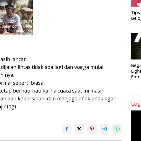
Tips
Bela
asih lancar.
Begi
ijalan lintas tidak ada lagi dan warga mulai
Ligh
h nya.
Foto
rmal seperti biasa
ap berhati-hati karna cuaca saat ini masih
an dan kebersihan, dan menjaga anak anak agar
Lay
ir (ag)
Pem
Vide