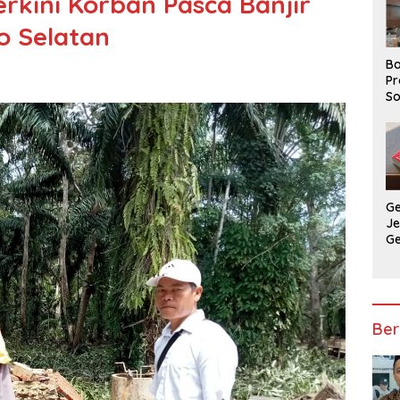
rkini Korban Pasca Banjir
o Selatan
Ba
Pr
So
P
P
Ba
G
J
G
Ju
Ja
Ber