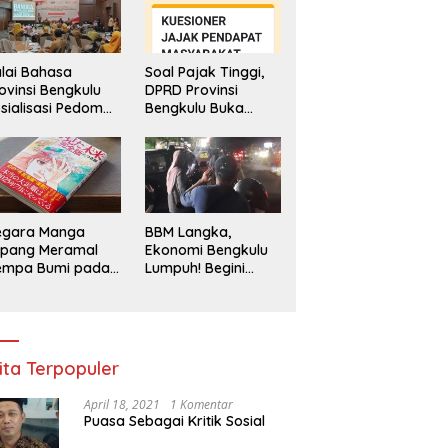
lai Bahasa
Soal Pajak Tinggi,
ovinsi Bengkulu
DPRD Provinsi
sialisasi Pedoman
Bengkulu Buka
engawasan
Layanan
enggunaan
Pengaduan
hasa Indonesia
Masyarakat
egara Manga
BBM Langka,
epang Meramal
Ekonomi Bengkulu
empa Bumi pada
Lumpuh! Begini
li 2025, Semua
Penjelasan
di Heboh
Gubernur
ita Terpopuler
April 18, 2021
1 Komentar
Puasa Sebagai Kritik Sosial