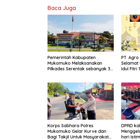
Baca Juga
Pemerintah Kabupaten
PT. Agr
Mukomuko Melaksanakan
Selamat 
Pilkades Serentak sebanyak 37
Idul Fitri
Desa
Korps Sabhara Polres
DPRD ka
Mukomuko Gelar Kurve dan
Menggela
Bagi Takjil Untuk Masyarakat
hari Is