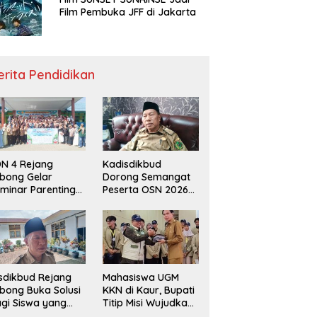
Film Pembuka JFF di Jakarta
erita Pendidikan
N 4 Rejang
Kadisdikbud
bong Gelar
Dorong Semangat
minar Parenting
Peserta OSN 2026
n Deklarasi Anti-
Demi Raih Prestasi
llying,
disdikbud: Patut
di Contoh
sdikbud Rejang
Mahasiswa UGM
bong Buka Solusi
KKN di Kaur, Bupati
gi Siswa yang
Titip Misi Wujudkan
lum Lolos SPMB
Daerah Bebas