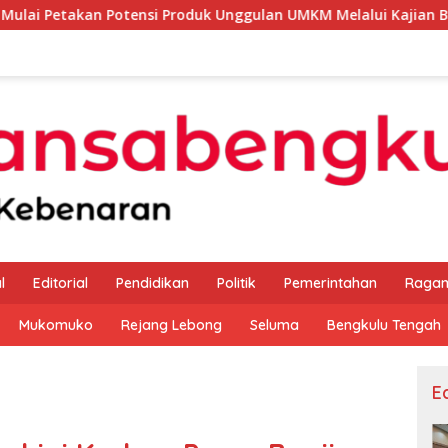
tensi Produk Unggulan UMKM Melalui Kajian Bank Indonesia
l
Editorial
Pendidikan
Politik
Pemerintahan
Raga
Mukomuko
Rejang Lebong
Seluma
Bengkulu Tengah
Ed