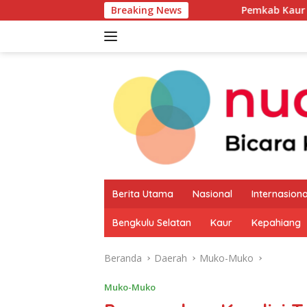
Langsung
Breaking News
Pemkab Kaur Mulai Petakan Po
ke
konten
Berita Utama
Nasional
Internasiona
Bengkulu Selatan
Kaur
Kepahiang
Beranda
Daerah
Muko-Muko
Muko-Muko