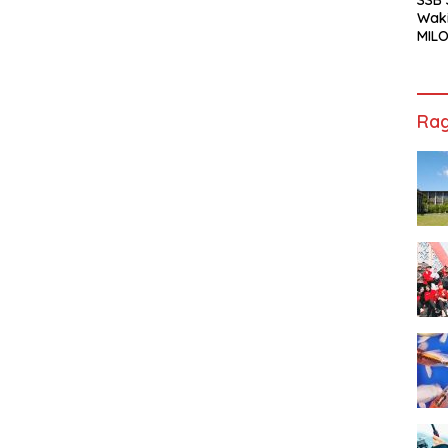
 23
Waki
MILO
Cha
Jak
Rag