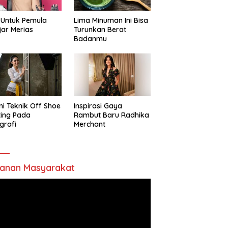
 Untuk Pemula
Lima Minuman Ini Bisa
jar Merias
Turunkan Berat
Badanmu
ni Teknik Off Shoe
Inspirasi Gaya
ting Pada
Rambut Baru Radhika
grafi
Merchant
anan Masyarakat
utar
o