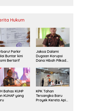
Sampah
erita Hukum
rbaru! Parkir
Jaksa Dalami
lai Buntar kini
Dugaan Korupsi
smi Bertarif
Dana Hibah Pilkada
2024 di Bawaslu
Kaur
PH Bahas KUHP
KPK Tahan
an KUHAP yang
Tersangka Baru
aru
Proyek Kereta Api
Medan