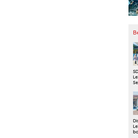
B
SD
Le
Se
da
Bu
Ka
Ja
Di
Le
ba
Be