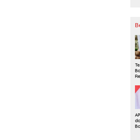
B
Te
Ba
Re
A
d
B