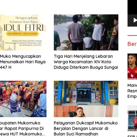
Ber
o Muko Mengucapkan
Tiga Hari Menjelang Lebaran
Menunaikan Hari Raya
Warga Kecamatan XIV Koto
 1447 H
Diduga Diterkam Buaya Sungai
Manc
Res
Emp
bupaten Mukomuko
Pelayanan Dukcapil Mukomuko
r Rapat Paripurna Di
Berjalan Dengan Lancar di
timewa HUT Mukomuko
Bulan Suci Ramadhan
SSB