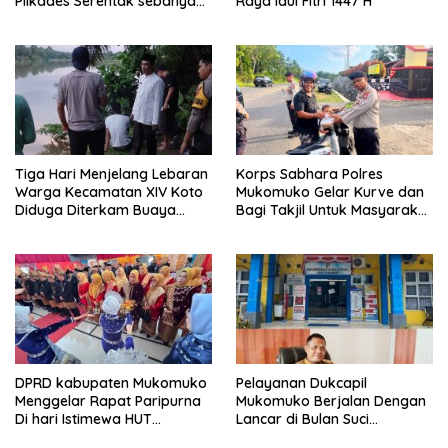
Pilkades Serentak sebanyak
Raya Idul Fitri 1447 H
37 Desa
Tiga Hari Menjelang Lebaran
Korps Sabhara Polres
Warga Kecamatan XIV Koto
Mukomuko Gelar Kurve dan
Diduga Diterkam Buaya
Bagi Takjil Untuk Masyarakat
Sungai
Pada HUT Korps Sabhara
ke-74
DPRD kabupaten Mukomuko
Pelayanan Dukcapil
Menggelar Rapat Paripurna
Mukomuko Berjalan Dengan
Di hari Istimewa HUT
Lancar di Bulan Suci
Mukomuko yang ke- 23
Ramadhan