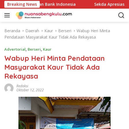
L
M Melalui Kajian Bank Indonesia
Breaking News
Sekda Apresiasi Insp
a
n
g
s
Beranda
Daerah
Kaur
Berseri
Wabup Heri Minta
u
Pendataan Masyarakat Kaur Tidak Ada Rekayasa
n
g
Advertorial
,
Berseri
,
Kaur
k
Wabup Heri Minta Pendataan
e
Masyarakat Kaur Tidak Ada
k
o
Rekayasa
n
t
Redaksi
Oktober 12, 2022
e
n