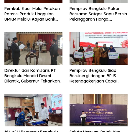
Pemkab Kaur Mulai Petakan
Pemprov Bengkulu Rakor
Potensi Produk Unggulan
Bersama Satgas Sapu Bersih
UMKM Melalui Kajian Bank
Pelanggaran Harga,
Indonesia
Keamanan, dan Mutu
Pangan, Harga TBS Sawit
Masih Jadi Sorotan
Direktur dan Komisaris PT
Pemprov Bengkulu Siap
Bengkulu Mandiri Resmi
Bersinergi dengan BPJS
Dilantik, Gubernur Tekankan
Ketenagakerjaan Capai
Pentingnya Inovasi
Target Universal Coverage
Jamsostek
164 ASN Pemprov Bengkulu
Sekda Herwan: Pajak Kita,