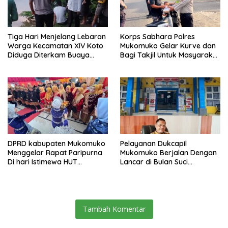
Tiga Hari Menjelang Lebaran
Korps Sabhara Polres
Warga Kecamatan XIV Koto
Mukomuko Gelar Kurve dan
Diduga Diterkam Buaya
Bagi Takjil Untuk Masyarakat
Sungai
Pada HUT Korps Sabhara
ke-74
DPRD kabupaten Mukomuko
Pelayanan Dukcapil
Menggelar Rapat Paripurna
Mukomuko Berjalan Dengan
Di hari Istimewa HUT
Lancar di Bulan Suci
Mukomuko yang ke- 23
Ramadhan
Tambah Komentar