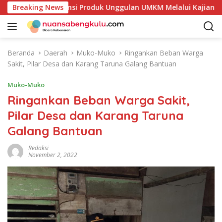
L
i Petakan Potensi Produk Unggulan UMKM Melalui Kajian Bank 
Breaking News
a
n
g
s
Beranda
Daerah
Muko-Muko
Ringankan Beban Warga
u
Sakit, Pilar Desa dan Karang Taruna Galang Bantuan
n
g
Muko-Muko
k
Ringankan Beban Warga Sakit,
e
Pilar Desa dan Karang Taruna
k
o
Galang Bantuan
n
t
Redaksi
November 2, 2022
e
n