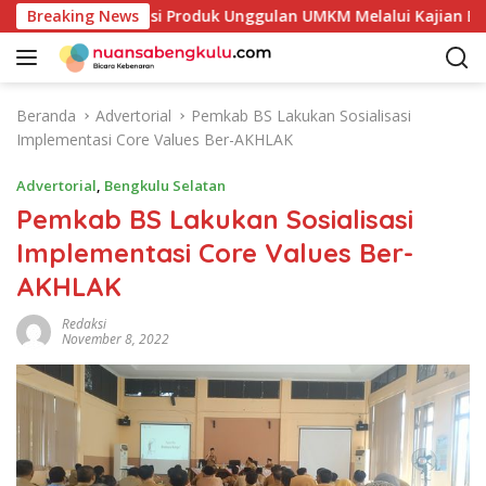
L
 Petakan Potensi Produk Unggulan UMKM Melalui Kajian Bank 
Breaking News
a
n
g
s
Beranda
Advertorial
Pemkab BS Lakukan Sosialisasi
u
Implementasi Core Values Ber-AKHLAK
n
g
Advertorial
,
Bengkulu Selatan
k
Pemkab BS Lakukan Sosialisasi
e
Implementasi Core Values Ber-
k
o
AKHLAK
n
t
Redaksi
November 8, 2022
e
n