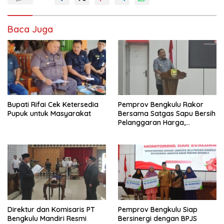
Baca Juga
Bupati Rifai Cek Ketersedia
Pemprov Bengkulu Rakor
Pupuk untuk Masyarakat
Bersama Satgas Sapu Bersih
Pelanggaran Harga,
Keamanan, dan Mutu
Pangan, Harga TBS Sawit
Masih Jadi Sorotan
Direktur dan Komisaris PT
Pemprov Bengkulu Siap
Bengkulu Mandiri Resmi
Bersinergi dengan BPJS