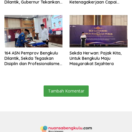
Dilantik, Gubernur Tekankan
Ketenagakerjaan Capai
Pentingnya Inovasi
Target Universal Coverage
Jamsostek
164 ASN Pemprov Bengkulu
Sekda Herwan: Pajak Kita,
Dilantik, Sekda Tegaskan
Untuk Bengkulu Maju
Disiplin dan Profesionalisme
Masyarakat Sejahtera
Aparatur
Tambah Komentar