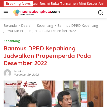
L
ke-81: Bupati Kaur Resmi Buka Turnamen Mini Soccer Antar OP
Breaking News
a
n
g
s
Beranda
Daerah
Kepahiang
Banmus DPRD Kepahiang
u
Jadwalkan Propemperda Pada Desember 2022
n
g
Kepahiang
k
Banmus DPRD Kepahiang
e
Jadwalkan Propemperda Pada
k
o
Desember 2022
n
t
Redaksi
November 29, 2022
e
n