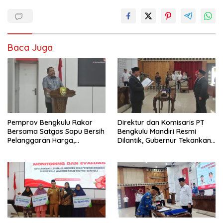
Baca Juga
Pemprov Bengkulu Rakor
Direktur dan Komisaris PT
Bersama Satgas Sapu Bersih
Bengkulu Mandiri Resmi
Pelanggaran Harga,
Dilantik, Gubernur Tekankan
Keamanan, dan Mutu
Pentingnya Inovasi
Pangan, Harga TBS Sawit
Masih Jadi Sorotan