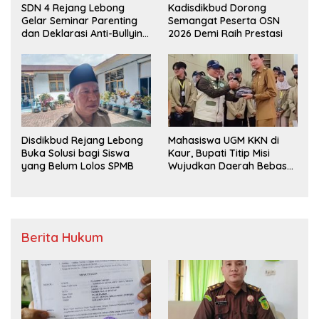
SDN 4 Rejang Lebong
Kadisdikbud Dorong
Gelar Seminar Parenting
Semangat Peserta OSN
dan Deklarasi Anti-Bullying,
2026 Demi Raih Prestasi
Kadisdikbud: Patut Jadi
Contoh
Disdikbud Rejang Lebong
Mahasiswa UGM KKN di
Buka Solusi bagi Siswa
Kaur, Bupati Titip Misi
yang Belum Lolos SPMB
Wujudkan Daerah Bebas
Sampah
Berita Hukum