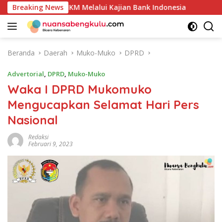
Langsung
ggulan UMKM Melalui Kajian Bank Indonesia
Breaking News
Sekda Apr
ke
konten
Beranda
Daerah
Muko-Muko
DPRD
Advertorial
,
DPRD
,
Muko-Muko
Waka I DPRD Mukomuko
Mengucapkan Selamat Hari Pers
Nasional
Redaksi
Februari 9, 2023