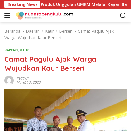
L
takan Potensi Produk Unggulan UMKM Melalui Kajian Bank Ind
Breaking News
a
n
g
s
Beranda
Daerah
Kaur
Berseri
Camat Pagulu Ajak
u
Warga Wujudkan Kaur Berseri
n
g
Berseri
,
Kaur
k
Camat Pagulu Ajak Warga
e
Wujudkan Kaur Berseri
k
o
Redaksi
n
Maret 13, 2023
t
e
n