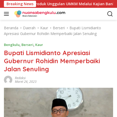
L
kan Potensi Produk Unggulan UMKM Melalui Kajian Bank Indone
Breaking News
a
n
g
s
Beranda
Daerah
Kaur
Berseri
Bupati Lismidianto
u
Apresiasi Gubernur Rohidin Memperbaiki Jalan Senuling
n
g
Bengkulu
,
Berseri
,
Kaur
k
Bupati Lismidianto Apresiasi
e
Gubernur Rohidin Memperbaiki
k
o
Jalan Senuling
n
t
Redaksi
Maret 26, 2023
e
n