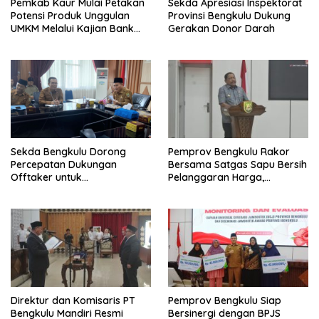
Pemkab Kaur Mulai Petakan
Sekda Apresiasi Inspektorat
Potensi Produk Unggulan
Provinsi Bengkulu Dukung
UMKM Melalui Kajian Bank
Gerakan Donor Darah
Indonesia
Sekda Bengkulu Dorong
Pemprov Bengkulu Rakor
Percepatan Dukungan
Bersama Satgas Sapu Bersih
Offtaker untuk
Pelanggaran Harga,
Pembangunan TPST Regional
Keamanan, dan Mutu
Pangan, Harga TBS Sawit
Masih Jadi Sorotan
Direktur dan Komisaris PT
Pemprov Bengkulu Siap
Bengkulu Mandiri Resmi
Bersinergi dengan BPJS