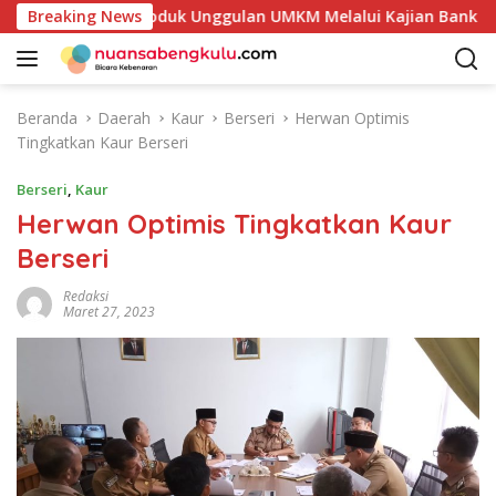
L
kan Potensi Produk Unggulan UMKM Melalui Kajian Bank Indone
Breaking News
a
n
g
s
Beranda
Daerah
Kaur
Berseri
Herwan Optimis
u
Tingkatkan Kaur Berseri
n
g
Berseri
,
Kaur
k
Herwan Optimis Tingkatkan Kaur
e
Berseri
k
o
Redaksi
n
Maret 27, 2023
t
e
n