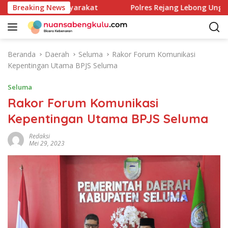
L
Pupuk untuk Masyarakat
Breaking News
Polres Rejang Lebong Ungkap 
a
n
g
s
Beranda
Daerah
Seluma
Rakor Forum Komunikasi
u
Kepentingan Utama BPJS Seluma
n
g
Seluma
k
Rakor Forum Komunikasi
e
Kepentingan Utama BPJS Seluma
k
o
Redaksi
n
Mei 29, 2023
t
e
n