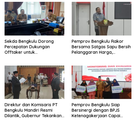
Sekda Bengkulu Dorong
Pemprov Bengkulu Rakor
Percepatan Dukungan
Bersama Satgas Sapu Bersih
Offtaker untuk
Pelanggaran Harga,
Pembangunan TPST Regional
Keamanan, dan Mutu
Pangan, Harga TBS Sawit
Masih Jadi Sorotan
Direktur dan Komisaris PT
Pemprov Bengkulu Siap
Bengkulu Mandiri Resmi
Bersinergi dengan BPJS
Dilantik, Gubernur Tekankan
Ketenagakerjaan Capai
Pentingnya Inovasi
Target Universal Coverage
Jamsostek