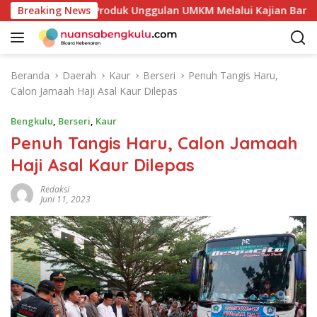
L
takan Potensi Produk Unggulan UMKM Melalui Kajian Bank Indo
Breaking News
a
n
g
s
Beranda
Daerah
Kaur
Berseri
Penuh Tangis Haru,
u
Calon Jamaah Haji Asal Kaur Dilepas
n
g
Bengkulu
,
Berseri
,
Kaur
k
Penuh Tangis Haru, Calon Jamaah
e
Haji Asal Kaur Dilepas
k
o
Redaksi
n
Juni 11, 2023
t
e
n