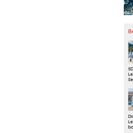
B
SD
Le
Se
da
Bu
Ka
Ja
Di
Le
ba
Be