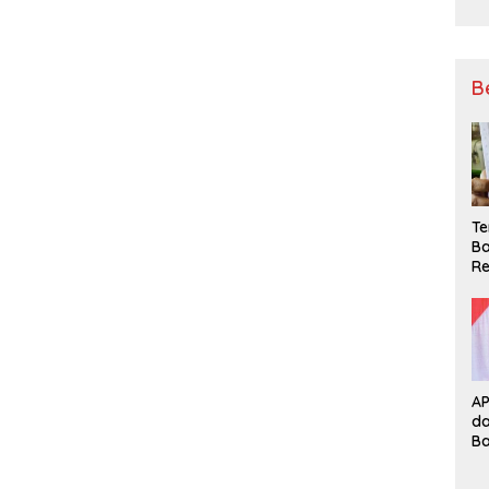
B
Te
Ba
Re
A
d
B