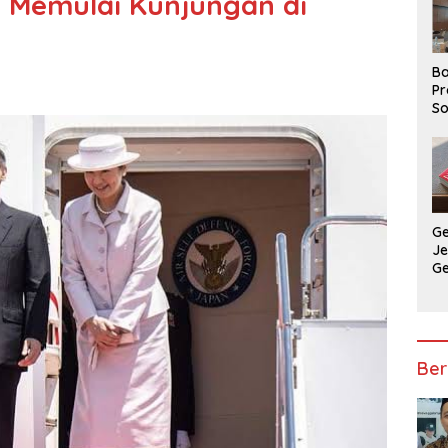
i Memulai Kunjungan di
Ba
Pr
So
P
P
Ba
G
J
G
Ju
Ja
Ber