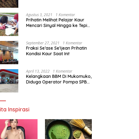
Agustus 3, 2021
1 Komentar
Prihatin Melihat Pelajar Kaur
Mencari Sinyal Hingga ke Tepi
Sungai, Pimpinan DPD RI:
Pemerintah Setempat Mesti
Segera Bertindak
September 27, 2021
1 Komentar
Fraksi Se’ase Se’ijean Prihatin
Kondisi Kaur Saat Ini!
April 13, 2022
1 Komentar
Kelangkaan BBM Di Mukomuko,
Diduga Operator Pompa SPBU
Bandaratu Stok Minyak Sendiri
ita Inspirasi