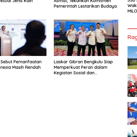
esuai Jenis Kain
Asmat, Tekankan Komitmen
Waki
Pemerintah Lestarikan Budaya
MILO
Cha
Jak
Rag
 Sebut Pemanfaatan
Laskar Gibran Bengkulu Siap
donesia Masih Rendah
Memperkuat Peran dalam
Kegiatan Sosial dan
Kebangsaan