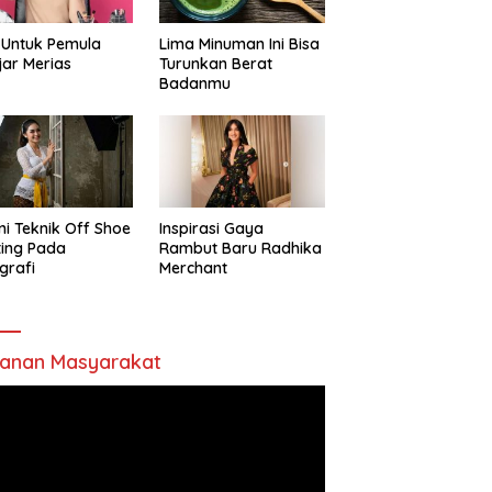
 Untuk Pemula
Lima Minuman Ini Bisa
jar Merias
Turunkan Berat
Badanmu
ni Teknik Off Shoe
Inspirasi Gaya
ting Pada
Rambut Baru Radhika
grafi
Merchant
anan Masyarakat
utar
o