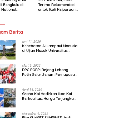
li Bengkulu di
Terima Rekomendasi
 National
untuk Ikuti Kejuaraan
mpionship 2026
Nasional Garuda Anak
arta
Nusantara 2026
am Berita
Juni 11, 2026
Kehebatan AI Lampaui Manusia
di Ujian Masuk Universitas
Tersulit Jepang
Mei 19, 2026
DPC PORPI Rejang Lebong
Rutin Gelar Senam Pernapasan
di Setia Negara Curup
April 18, 2026
Graha Koi Hadirkan Ikan Koi
Berkualitas, Harga Terjangkau
untuk Semua Kalangan
November 4, 2025
Film SUNSET SUNRINSE Jadi