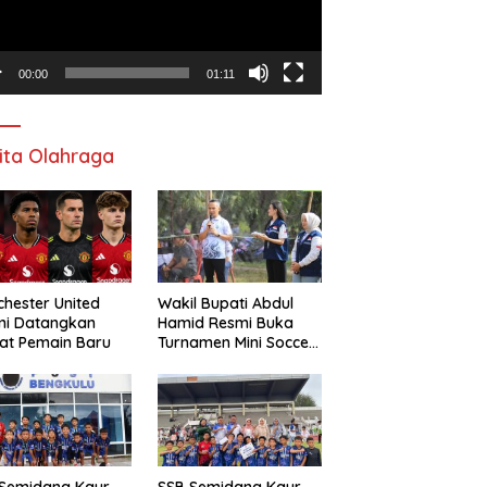
00:00
01:11
ita Olahraga
hester United
Wakil Bupati Abdul
mi Datangkan
Hamid Resmi Buka
at Pemain Baru
Turnamen Mini Soccer
Awat Mata Cup VI
 Semidang Kaur
SSB Semidang Kaur