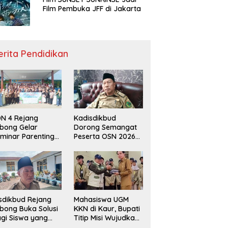
Film Pembuka JFF di Jakarta
erita Pendidikan
N 4 Rejang
Kadisdikbud
bong Gelar
Dorong Semangat
minar Parenting
Peserta OSN 2026
n Deklarasi Anti-
Demi Raih Prestasi
llying,
disdikbud: Patut
di Contoh
sdikbud Rejang
Mahasiswa UGM
bong Buka Solusi
KKN di Kaur, Bupati
gi Siswa yang
Titip Misi Wujudkan
lum Lolos SPMB
Daerah Bebas