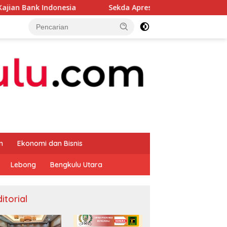
esia
Sekda Apresiasi Inspektorat Provinsi Bengkulu D
m
Ekonomi dan Bisnis
Lebong
Bengkulu Utara
itorial