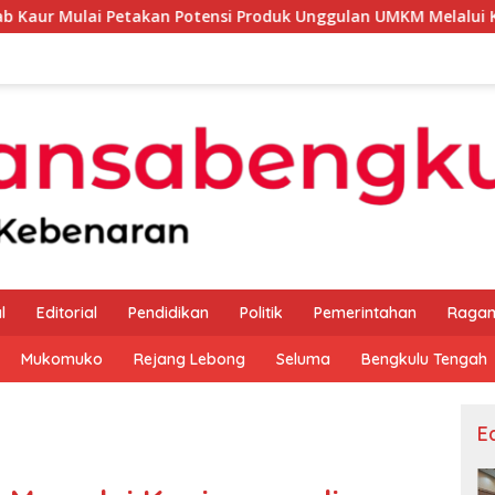
akan Potensi Produk Unggulan UMKM Melalui Kajian Bank Indon
l
Editorial
Pendidikan
Politik
Pemerintahan
Raga
Mukomuko
Rejang Lebong
Seluma
Bengkulu Tengah
Ed