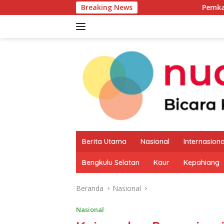
Langsung
Breaking News
Pemkab Kaur Mulai Pet
ke
konten
Berita Utama
Nasional
Internasiona
Bengkulu Selatan
Kaur
Kepahiang
Beranda
Nasional
Nasional