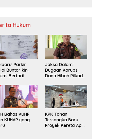
Sampah
erita Hukum
rbaru! Parkir
Jaksa Dalami
lai Buntar kini
Dugaan Korupsi
smi Bertarif
Dana Hibah Pilkada
2024 di Bawaslu
Kaur
PH Bahas KUHP
KPK Tahan
an KUHAP yang
Tersangka Baru
aru
Proyek Kereta Api
Medan