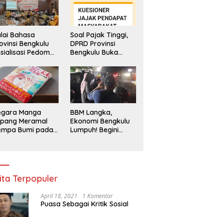
lai Bahasa
Soal Pajak Tinggi,
ovinsi Bengkulu
DPRD Provinsi
sialisasi Pedoman
Bengkulu Buka
engawasan
Layanan
enggunaan
Pengaduan
hasa Indonesia
Masyarakat
egara Manga
BBM Langka,
epang Meramal
Ekonomi Bengkulu
empa Bumi pada
Lumpuh! Begini
li 2025, Semua
Penjelasan
di Heboh
Gubernur
ita Terpopuler
April 18, 2021
1 Komentar
Puasa Sebagai Kritik Sosial