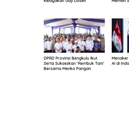
Kelayakan Gaji Dosen
Memilih S
DPRD Provinsi Bengkulu Ikut
Menaker
Serta Sukseskan ‘Rembuk Tani’
AI di In
Bersama Menko Pangan