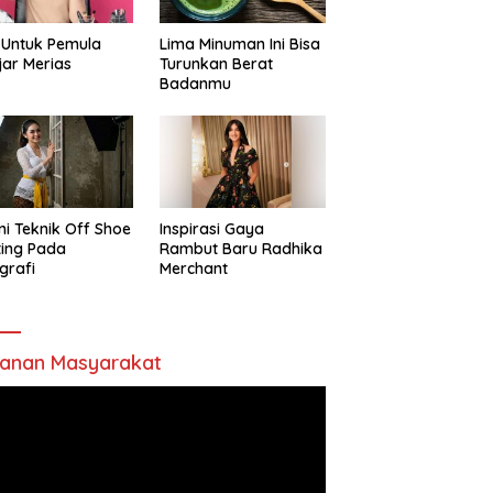
 Untuk Pemula
Lima Minuman Ini Bisa
jar Merias
Turunkan Berat
Badanmu
ni Teknik Off Shoe
Inspirasi Gaya
ting Pada
Rambut Baru Radhika
grafi
Merchant
anan Masyarakat
utar
o