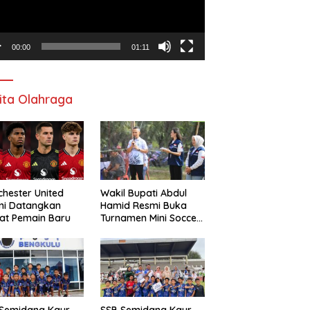
00:00
01:11
ita Olahraga
hester United
Wakil Bupati Abdul
mi Datangkan
Hamid Resmi Buka
at Pemain Baru
Turnamen Mini Soccer
Awat Mata Cup VI
 Semidang Kaur
SSB Semidang Kaur