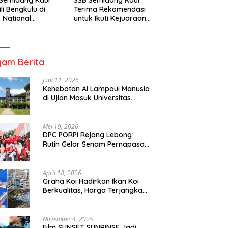
li Bengkulu di
Terima Rekomendasi
 National
untuk Ikuti Kejuaraan
mpionship 2026
Nasional Garuda Anak
arta
Nusantara 2026
am Berita
Juni 11, 2026
Kehebatan AI Lampaui Manusia
di Ujian Masuk Universitas
Tersulit Jepang
Mei 19, 2026
DPC PORPI Rejang Lebong
Rutin Gelar Senam Pernapasan
di Setia Negara Curup
April 18, 2026
Graha Koi Hadirkan Ikan Koi
Berkualitas, Harga Terjangkau
untuk Semua Kalangan
November 4, 2025
Film SUNSET SUNRINSE Jadi