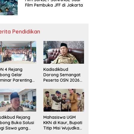
Film Pembuka JFF di Jakarta
erita Pendidikan
N 4 Rejang
Kadisdikbud
bong Gelar
Dorong Semangat
minar Parenting
Peserta OSN 2026
n Deklarasi Anti-
Demi Raih Prestasi
llying,
disdikbud: Patut
di Contoh
sdikbud Rejang
Mahasiswa UGM
bong Buka Solusi
KKN di Kaur, Bupati
gi Siswa yang
Titip Misi Wujudkan
lum Lolos SPMB
Daerah Bebas