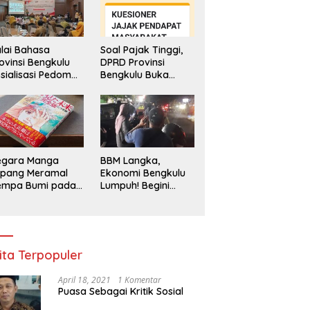
lai Bahasa
Soal Pajak Tinggi,
ovinsi Bengkulu
DPRD Provinsi
sialisasi Pedoman
Bengkulu Buka
engawasan
Layanan
enggunaan
Pengaduan
hasa Indonesia
Masyarakat
egara Manga
BBM Langka,
epang Meramal
Ekonomi Bengkulu
empa Bumi pada
Lumpuh! Begini
li 2025, Semua
Penjelasan
di Heboh
Gubernur
ita Terpopuler
April 18, 2021
1 Komentar
Puasa Sebagai Kritik Sosial