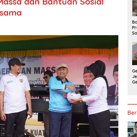
assa dan Bantuan Sosial
esama
Ba
Pr
So
P
P
Ba
G
J
G
Ju
Ja
Ber