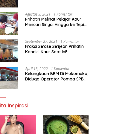
Agustus 3, 2021
1 Komentar
Prihatin Melihat Pelajar Kaur
Mencari Sinyal Hingga ke Tepi
Sungai, Pimpinan DPD RI:
Pemerintah Setempat Mesti
Segera Bertindak
September 27, 2021
1 Komentar
Fraksi Se’ase Se’ijean Prihatin
Kondisi Kaur Saat Ini!
April 13, 2022
1 Komentar
Kelangkaan BBM Di Mukomuko,
Diduga Operator Pompa SPBU
Bandaratu Stok Minyak Sendiri
ita Inspirasi