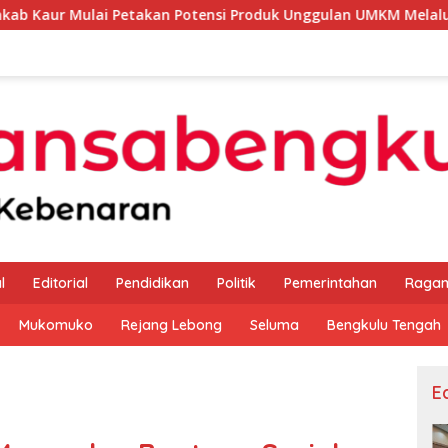
etakan Potensi Produk Unggulan UMKM Melalui Kajian Bank Ind
l
Editorial
Pendidikan
Politik
Pemerintahan
Raga
Mukomuko
Rejang Lebong
Seluma
Bengkulu Tengah
Ed