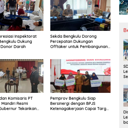
B
resiasi Inspektorat
Sekda Bengkulu Dorong
 Bengkulu Dukung
Percepatan Dukungan
 Donor Darah
Offtaker untuk Pembangunan
TPST Regional
SD
Le
Se
da
Bu
Ka
Ja
 dan Komisaris PT
Pemprov Bengkulu Siap
 Mandiri Resmi
Bersinergi dengan BPJS
, Gubernur Tekankan
Ketenagakerjaan Capai Target
Di
ya Inovasi
Universal Coverage Jamsostek
Le
ba
Be