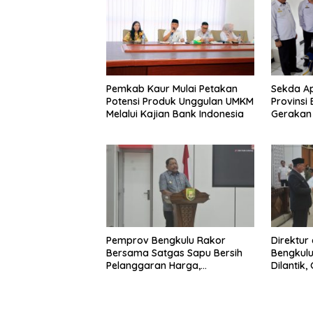
Pemkab Kaur Mulai Petakan
Sekda Ap
Potensi Produk Unggulan UMKM
Provinsi
Melalui Kajian Bank Indonesia
Gerakan
Pemprov Bengkulu Rakor
Direktur
Bersama Satgas Sapu Bersih
Bengkulu
Pelanggaran Harga,
Dilantik
Keamanan, dan Mutu Pangan,
Pentingn
Harga TBS Sawit Masih Jadi
Sorotan