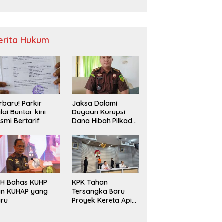
Sampah
erita Hukum
rbaru! Parkir
Jaksa Dalami
lai Buntar kini
Dugaan Korupsi
smi Bertarif
Dana Hibah Pilkada
2024 di Bawaslu
Kaur
PH Bahas KUHP
KPK Tahan
an KUHAP yang
Tersangka Baru
aru
Proyek Kereta Api
Medan