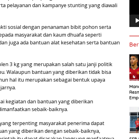
a pelayanan dan kampanye stunting yang diawali
bhakti sosial dengan penanaman bibit pohon serta
epada masyarakat dan kaum dhuafa seperti
 dan juga ada bantuan alat kesehatan serta bantuan
Ber
en 3 kg yang merupakan salah satu janji politik
. Walaupun bantuan yang diberikan tidak bisa
un hal itu merupakan sebagai bentuk upaya
Manc
jarnya.
Res
Emp
i kegiatan dan bantuan yang diberikan
imanfaatkan sebaik-baiknya.
 yang terpenting masyarakat penerima dapat
n yang diberikan dengan sebaik-baiknya,
rintah itu dapat dirasakan langsung manfaatnya
SSB