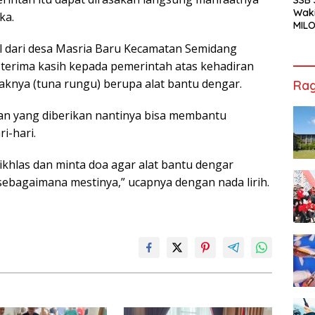
Waki
ka.
MILO
Cha
l dari desa Masria Baru Kecamatan Semidang
Jak
erima kasih kepada pemerintah atas kehadiran
knya (tuna rungu) berupa alat bantu dengar.
Rag
an yang diberikan nantinya bisa membantu
i-hari.
khlas dan minta doa agar alat bantu dengar
sebagaimana mestinya,” ucapnya dengan nada lirih.