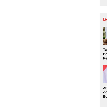
B
Te
Ba
Re
A
d
B