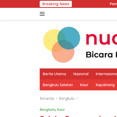
Langsung
Breaking News
Pemkab Kaur Mulai P
ke
konten
Berita Utama
Nasional
Internasiona
Bengkulu Selatan
Kaur
Kepahiang
Beranda
Bengkulu
Bengkulu
,
Kaur