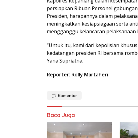
Kapolres Kepahiang dalam kesempatan
persiapkan Ribuan Personel gabunga
Presiden, harapannya dalam pelaksan
meningkatkan kesiapsiagaan serta antis
mengganggu kelancaran pelaksanaan 
“Untuk itu, kami dari kepolisian khusu
kedatangan presiden RI bersama rombo
Yana Supriatna.
Reporter: Rolly Martaheri
Komentar
Baca Juga