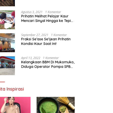
Agustus 3, 2021
1 Komentar
Prihatin Melihat Pelajar Kaur
Mencari Sinyal Hingga ke Tepi
Sungai, Pimpinan DPD RI:
Pemerintah Setempat Mesti
Segera Bertindak
September 27, 2021
1 Komentar
Fraksi Se’ase Se’ijean Prihatin
Kondisi Kaur Saat Ini!
April 13, 2022
1 Komentar
Kelangkaan BBM Di Mukomuko,
Diduga Operator Pompa SPBU
Bandaratu Stok Minyak Sendiri
ita Inspirasi