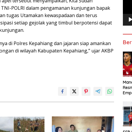
 apel tersebut menyampaikan, Kita Sudah
n TNI-POLRI dalam pengamanan kunjungan bapak
aan tugas Utamakan kewaspadaan dan terus
ipasi setiap gejolak yang timbul berpotensi dapat
kunjungan.
Ber
snya di Polres Kepahiang dan jajaran siap amankan
ngan di wilayah Kabupaten Kepahiang,” ujar AKBP
Manc
Res
Emp
SSB