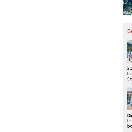
B
SD
Le
Se
da
Bu
Ka
Ja
Di
Le
ba
Be