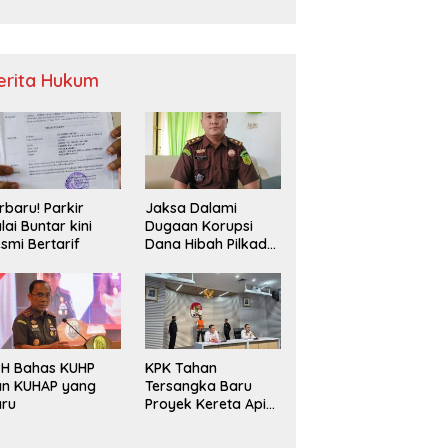
Sampah
erita Hukum
rbaru! Parkir
Jaksa Dalami
lai Buntar kini
Dugaan Korupsi
smi Bertarif
Dana Hibah Pilkada
2024 di Bawaslu
Kaur
PH Bahas KUHP
KPK Tahan
an KUHAP yang
Tersangka Baru
aru
Proyek Kereta Api
Medan