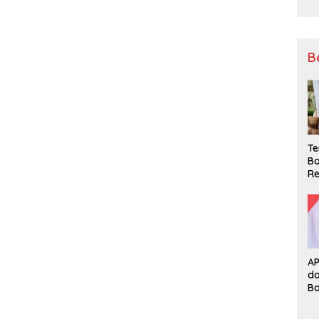
B
Te
Ba
Re
A
d
B