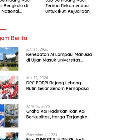
li Bengkulu di
Terima Rekomendasi
 National
untuk Ikuti Kejuaraan
mpionship 2026
Nasional Garuda Anak
arta
Nusantara 2026
am Berita
Juni 11, 2026
Kehebatan AI Lampaui Manusia
di Ujian Masuk Universitas
Tersulit Jepang
Mei 19, 2026
DPC PORPI Rejang Lebong
Rutin Gelar Senam Pernapasan
di Setia Negara Curup
April 18, 2026
Graha Koi Hadirkan Ikan Koi
Berkualitas, Harga Terjangkau
untuk Semua Kalangan
November 4, 2025
Film SUNSET SUNRINSE Jadi