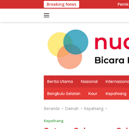
Langsung
Breaking News
Pemkab Kaur Mulai 
ke
konten
Berita Utama
Nasional
Internasiona
Bengkulu Selatan
Kaur
Kepahiang
Beranda
Daerah
Kepahiang
Kepahiang