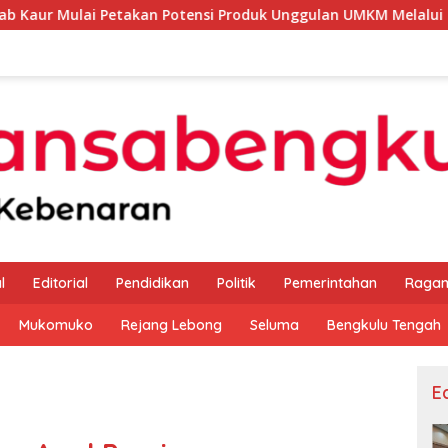
Petakan Potensi Produk Unggulan UMKM Melalui Kajian Bank In
l
Editorial
Pendidikan
Politik
Pemerintahan
Raga
Mukomuko
Rejang Lebong
Seluma
Bengkulu Tengah
Ed