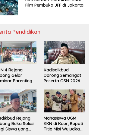
Film Pembuka JFF di Jakarta
erita Pendidikan
N 4 Rejang
Kadisdikbud
bong Gelar
Dorong Semangat
minar Parenting
Peserta OSN 2026
n Deklarasi Anti-
Demi Raih Prestasi
llying,
disdikbud: Patut
di Contoh
sdikbud Rejang
Mahasiswa UGM
bong Buka Solusi
KKN di Kaur, Bupati
gi Siswa yang
Titip Misi Wujudkan
lum Lolos SPMB
Daerah Bebas