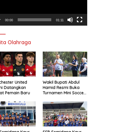
00:00
01:11
ita Olahraga
hester United
Wakil Bupati Abdul
mi Datangkan
Hamid Resmi Buka
at Pemain Baru
Turnamen Mini Soccer
Awat Mata Cup VI
 Semidang Kaur
SSB Semidang Kaur