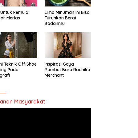
 Untuk Pemula
Lima Minuman Ini Bisa
jar Merias
Turunkan Berat
Badanmu
ni Teknik Off Shoe
Inspirasi Gaya
ting Pada
Rambut Baru Radhika
grafi
Merchant
anan Masyarakat
utar
o