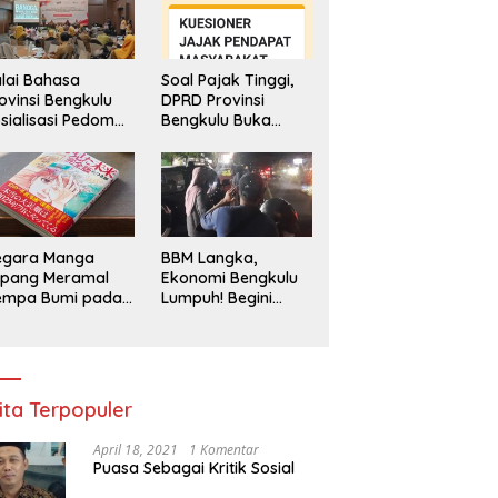
lai Bahasa
Soal Pajak Tinggi,
ovinsi Bengkulu
DPRD Provinsi
sialisasi Pedoman
Bengkulu Buka
engawasan
Layanan
enggunaan
Pengaduan
hasa Indonesia
Masyarakat
egara Manga
BBM Langka,
epang Meramal
Ekonomi Bengkulu
empa Bumi pada
Lumpuh! Begini
li 2025, Semua
Penjelasan
di Heboh
Gubernur
ita Terpopuler
April 18, 2021
1 Komentar
Puasa Sebagai Kritik Sosial