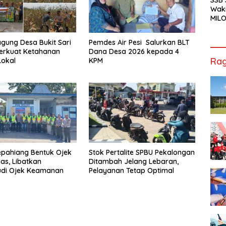
Waki
MILO
Cha
Jak
gung Desa Bukit Sari
Pemdes Air Pesi Salurkan BLT
erkuat Ketahanan
Dana Desa 2026 kepada 4
Rag
Lokal
KPM
epahiang Bentuk Ojek
Stok Pertalite SPBU Pekalongan
s, Libatkan
Ditambah Jelang Lebaran,
di Ojek Keamanan
Pelayanan Tetap Optimal