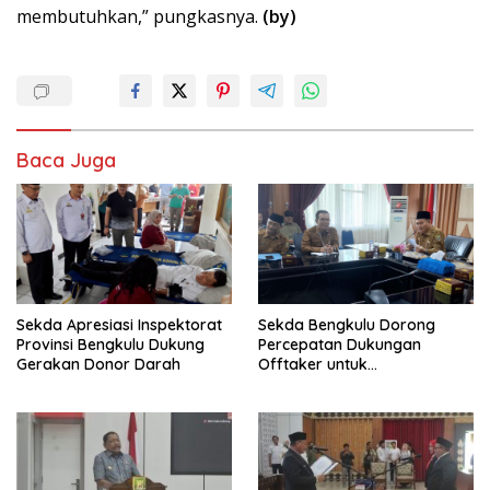
membutuhkan,” pungkasnya.
(by)
Baca Juga
Sekda Apresiasi Inspektorat
Sekda Bengkulu Dorong
Provinsi Bengkulu Dukung
Percepatan Dukungan
Gerakan Donor Darah
Offtaker untuk
Pembangunan TPST Regional