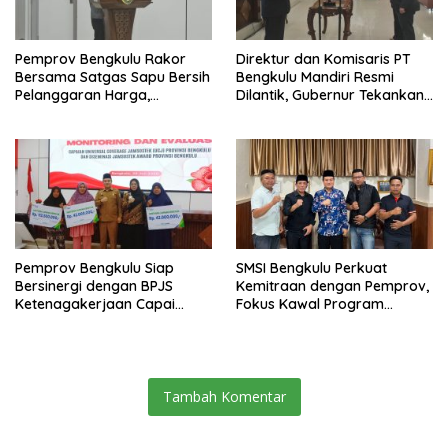
Pemprov Bengkulu Rakor
Direktur dan Komisaris PT
Bersama Satgas Sapu Bersih
Bengkulu Mandiri Resmi
Pelanggaran Harga,
Dilantik, Gubernur Tekankan
Keamanan, dan Mutu
Pentingnya Inovasi
Pangan, Harga TBS Sawit
Masih Jadi Sorotan
Pemprov Bengkulu Siap
SMSI Bengkulu Perkuat
Bersinergi dengan BPJS
Kemitraan dengan Pemprov,
Ketenagakerjaan Capai
Fokus Kawal Program
Target Universal Coverage
Pembangunan
Jamsostek
Tambah Komentar