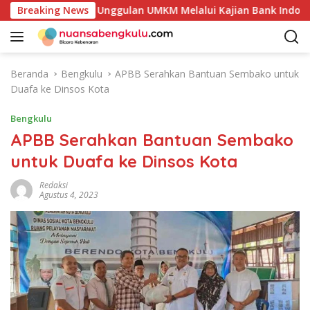
L
Potensi Produk Unggulan UMKM Melalui Kajian Bank Indonesia
Breaking News
a
n
g
s
Beranda
Bengkulu
APBB Serahkan Bantuan Sembako untuk
u
Duafa ke Dinsos Kota
n
g
Bengkulu
k
APBB Serahkan Bantuan Sembako
e
untuk Duafa ke Dinsos Kota
k
o
Redaksi
n
Agustus 4, 2023
t
e
n