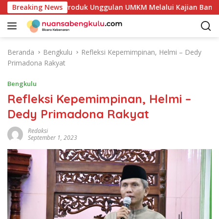
L
akan Potensi Produk Unggulan UMKM Melalui Kajian Bank Indo
Breaking News
a
n
g
s
Beranda
Bengkulu
Refleksi Kepemimpinan, Helmi – Dedy
u
Primadona Rakyat
n
g
Bengkulu
k
Refleksi Kepemimpinan, Helmi –
e
Dedy Primadona Rakyat
k
o
Redaksi
n
September 1, 2023
t
e
n