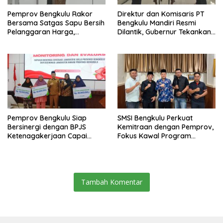
Pemprov Bengkulu Rakor
Direktur dan Komisaris PT
Bersama Satgas Sapu Bersih
Bengkulu Mandiri Resmi
Pelanggaran Harga,
Dilantik, Gubernur Tekankan
Keamanan, dan Mutu
Pentingnya Inovasi
Pangan, Harga TBS Sawit
Masih Jadi Sorotan
Pemprov Bengkulu Siap
SMSI Bengkulu Perkuat
Bersinergi dengan BPJS
Kemitraan dengan Pemprov,
Ketenagakerjaan Capai
Fokus Kawal Program
Target Universal Coverage
Pembangunan
Jamsostek
Tambah Komentar