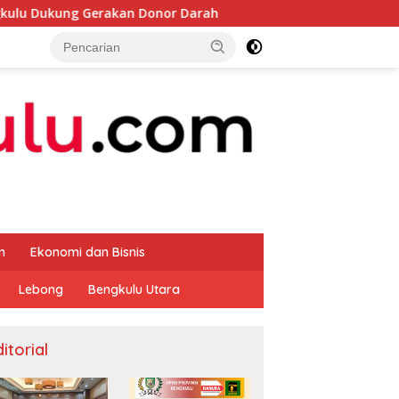
erakan Donor Darah
Bupati Rifai Cek Ketersedia Pupuk 
m
Ekonomi dan Bisnis
Lebong
Bengkulu Utara
itorial