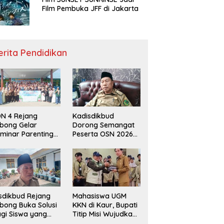
Film Pembuka JFF di Jakarta
erita Pendidikan
N 4 Rejang
Kadisdikbud
bong Gelar
Dorong Semangat
minar Parenting
Peserta OSN 2026
n Deklarasi Anti-
Demi Raih Prestasi
llying,
disdikbud: Patut
di Contoh
sdikbud Rejang
Mahasiswa UGM
bong Buka Solusi
KKN di Kaur, Bupati
gi Siswa yang
Titip Misi Wujudkan
lum Lolos SPMB
Daerah Bebas