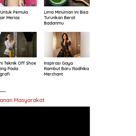
 Untuk Pemula
Lima Minuman Ini Bisa
jar Merias
Turunkan Berat
Badanmu
ni Teknik Off Shoe
Inspirasi Gaya
ting Pada
Rambut Baru Radhika
grafi
Merchant
anan Masyarakat
utar
o