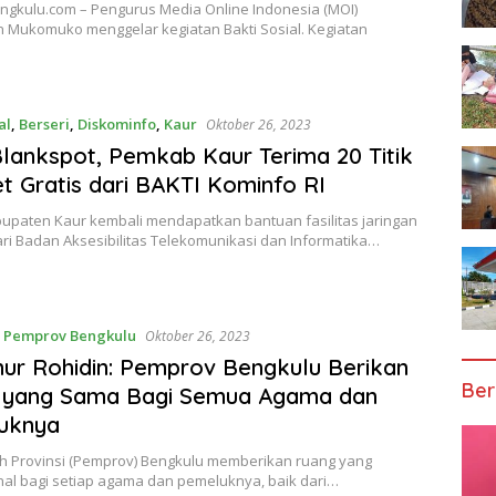
gkulu.com – Pengurus Media Online Indonesia (MOI)
 Mukomuko menggelar kegiatan Bakti Sosial. Kegiatan
al
,
Berseri
,
Diskominfo
,
Kaur
Oktober 26, 2023
Blankspot, Pemkab Kaur Terima 20 Titik
et Gratis dari BAKTI Kominfo RI
bupaten Kaur kembali mendapatkan bantuan fasilitas jaringan
ari Badan Aksesibilitas Telekomunikasi dan Informatika…
,
Pemprov Bengkulu
Oktober 26, 2023
ur Rohidin: Pemprov Bengkulu Berikan
Ber
 yang Sama Bagi Semua Agama dan
uknya
h Provinsi (Pemprov) Bengkulu memberikan ruang yang
nal bagi setiap agama dan pemeluknya, baik dari…