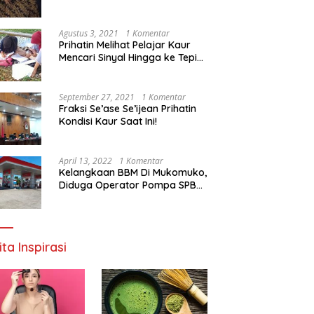
Agustus 3, 2021
1 Komentar
Prihatin Melihat Pelajar Kaur
Mencari Sinyal Hingga ke Tepi
Sungai, Pimpinan DPD RI:
Pemerintah Setempat Mesti
Segera Bertindak
September 27, 2021
1 Komentar
Fraksi Se’ase Se’ijean Prihatin
Kondisi Kaur Saat Ini!
April 13, 2022
1 Komentar
Kelangkaan BBM Di Mukomuko,
Diduga Operator Pompa SPBU
Bandaratu Stok Minyak Sendiri
ita Inspirasi