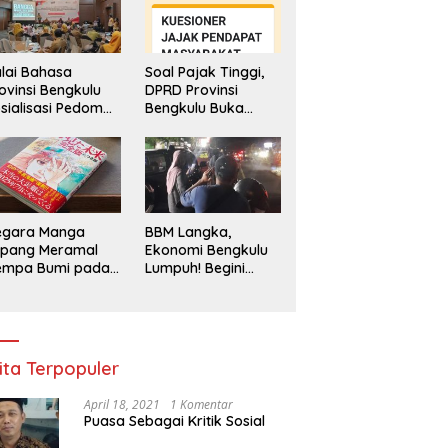
lai Bahasa
Soal Pajak Tinggi,
ovinsi Bengkulu
DPRD Provinsi
sialisasi Pedoman
Bengkulu Buka
engawasan
Layanan
enggunaan
Pengaduan
hasa Indonesia
Masyarakat
egara Manga
BBM Langka,
epang Meramal
Ekonomi Bengkulu
empa Bumi pada
Lumpuh! Begini
li 2025, Semua
Penjelasan
di Heboh
Gubernur
ita Terpopuler
April 18, 2021
1 Komentar
Puasa Sebagai Kritik Sosial