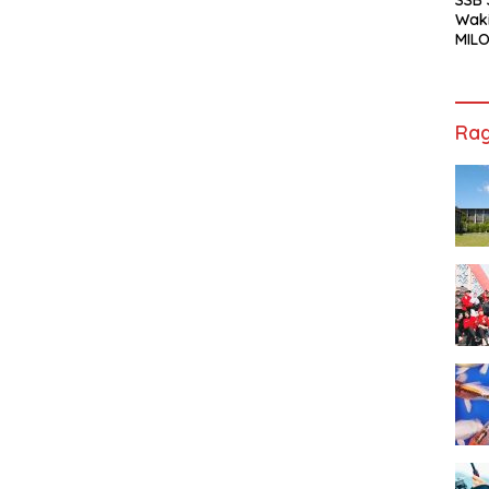
Waki
MILO
Cha
Jak
Rag