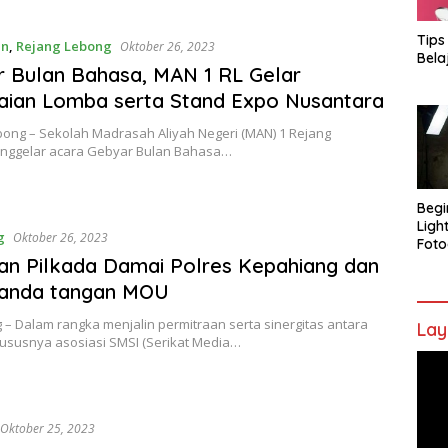
Tips
an
,
Rejang Lebong
Oktober 26, 2023
Bela
 Bulan Bahasa, MAN 1 RL Gelar
ian Lomba serta Stand Expo Nusantara
bong – Sekolah Madrasah Aliyah Negeri (MAN) 1 Rejang
ggelar acara Gebyar Bulan Bahasa…
Begi
Ligh
g
Oktober 26, 2023
Foto
an Pilkada Damai Polres Kepahiang dan
tanda tangan MOU
– Dalam rangka menjalin permitraan serta sinergitas antara
Lay
hususnya asosiasi SMSI (Serikat Media…
Pem
Vide
Oktober 25, 2023