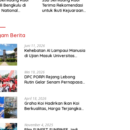
li Bengkulu di
Terima Rekomendasi
 National
untuk Ikuti Kejuaraan
mpionship 2026
Nasional Garuda Anak
arta
Nusantara 2026
am Berita
Juni 11, 2026
Kehebatan AI Lampaui Manusia
di Ujian Masuk Universitas
Tersulit Jepang
Mei 19, 2026
DPC PORPI Rejang Lebong
Rutin Gelar Senam Pernapasan
di Setia Negara Curup
April 18, 2026
Graha Koi Hadirkan Ikan Koi
Berkualitas, Harga Terjangkau
untuk Semua Kalangan
November 4, 2025
Film SUNSET SUNRINSE Jadi