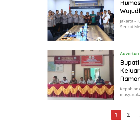
Humas 
Wujud
Jakarta – 
Serikat M
Advertori
Bupati
Keluar
Rama
Kepahiang
masyaraka
Paginasi
1
2
pos