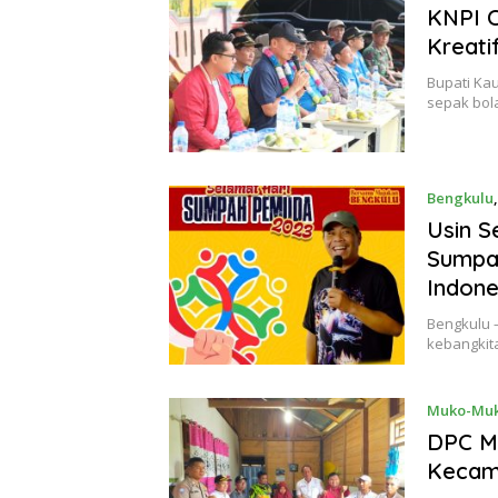
KNPI C
Kreati
Bupati Ka
sepak bol
Bengkulu
Usin S
Sumpa
Indone
Bengkulu 
kebangkit
Muko-Mu
DPC MO
Kecam