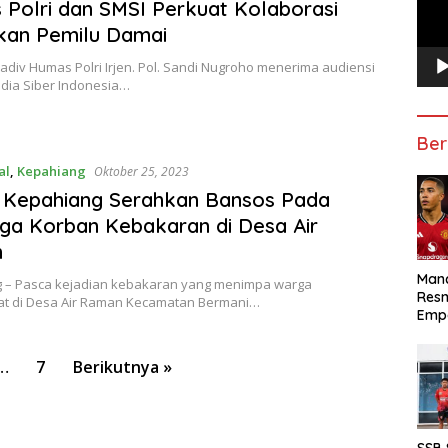
Polri dan SMSI Perkuat Kolaborasi
kan Pemilu Damai
Kadiv Humas Polri Irjen. Pol. Sandi Nugroho menerima audiensi
edia Siber Indonesia…
Ber
al
,
Kepahiang
Oktober 25, 2023
 Kepahiang Serahkan Bansos Pada
ga Korban Kebakaran di Desa Air
n
Manc
 – Pasca kejadian kebakaran yang menimpa warga
Res
t di Desa Air Raman Kecamatan Bermani…
Emp
…
7
Berikutnya »
SSB