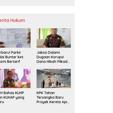
Sampah
erita Hukum
rbaru! Parkir
Jaksa Dalami
lai Buntar kini
Dugaan Korupsi
smi Bertarif
Dana Hibah Pilkada
2024 di Bawaslu
Kaur
PH Bahas KUHP
KPK Tahan
an KUHAP yang
Tersangka Baru
aru
Proyek Kereta Api
Medan