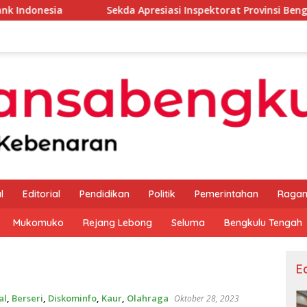
Sekda Apresiasi Inspektorat Provinsi Bengkulu Dukung G
l
Editorial
Pendidikan
Politik
Pemerintahan
Raga
Mukomuko
Rejang Lebong
Seluma
Bengkulu Tengah
Ed
al
,
Berseri
,
Diskominfo
,
Kaur
,
Olahraga
Oktober 28, 2023