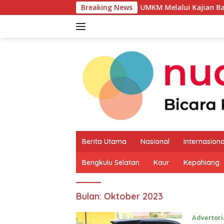
Langsung
tensi Produk Unggulan UMKM Melalui Kajian Bank Indonesia
Breaking News
ke
konten
Berita Utama
Nasional
Internasiona
Bengkulu Selatan
Kaur
Kepahiang
Bulan:
Oktober 2023
Advertori