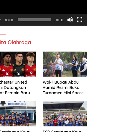
00:00
01:11
ita Olahraga
hester United
Wakil Bupati Abdul
mi Datangkan
Hamid Resmi Buka
at Pemain Baru
Turnamen Mini Soccer
Awat Mata Cup VI
 Semidang Kaur
SSB Semidang Kaur