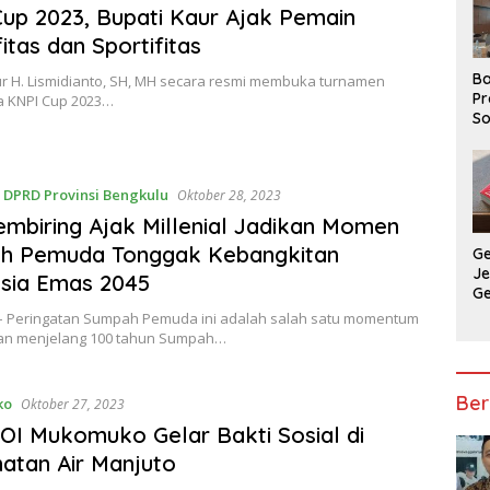
up 2023, Bupati Kaur Ajak Pemain
fitas dan Sportifitas
Ba
ur H. Lismidianto, SH, MH secara resmi membuka turnamen
Pr
a KNPI Cup 2023…
So
P
P
Ba
,
DPRD Provinsi Bengkulu
Oktober 28, 2023
embiring Ajak Millenial Jadikan Momen
h Pemuda Tonggak Kebangkitan
G
J
sia Emas 2045
G
Ju
– Peringatan Sumpah Pemuda ini adalah salah satu momentum
Ja
an menjelang 100 tahun Sumpah…
Ber
ko
Oktober 27, 2023
I Mukomuko Gelar Bakti Sosial di
atan Air Manjuto