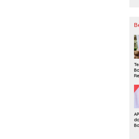
B
Te
Ba
Re
A
d
B