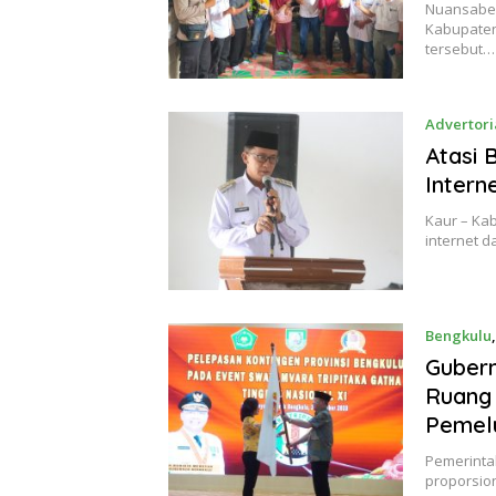
Nuansaben
Kabupaten
tersebut…
Advertori
Atasi 
Intern
Kaur – Ka
internet d
Bengkulu
Gubern
Ruang
Pemel
Pemerinta
proporsio