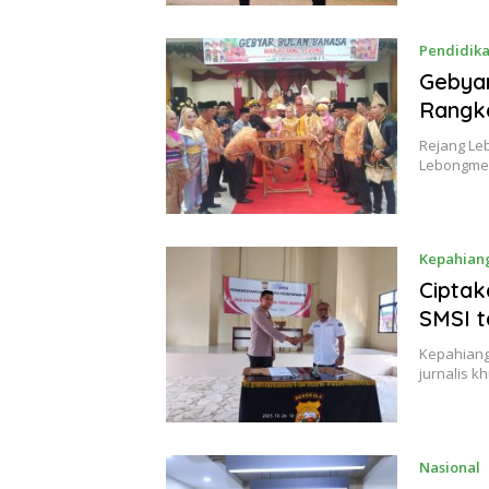
Pendidik
Gebyar
Rangka
Rejang Le
Lebongmen
Kepahian
Ciptak
SMSI 
Kepahiang 
jurnalis k
Nasional