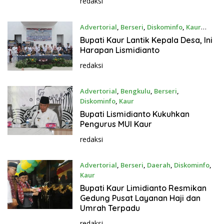
redaksi
Advertorial
,
Berseri
,
Diskominfo
,
Kaur
November 30, 2023
Bupati Kaur Lantik Kepala Desa, Ini
Harapan Lismidianto
redaksi
Advertorial
,
Bengkulu
,
Berseri
,
Diskominfo
,
Kaur
November 20, 2023
Bupati Lismidianto Kukuhkan
Pengurus MUI Kaur
redaksi
Advertorial
,
Berseri
,
Daerah
,
Diskominfo
,
Kaur
November 20, 2023
Bupati Kaur Limidianto Resmikan
Gedung Pusat Layanan Haji dan
Umrah Terpadu
redaksi