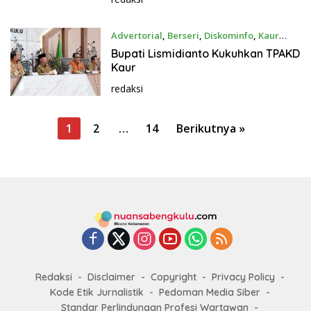
Advertorial
,
Berseri
,
Diskominfo
,
Kaur
November 13, 2023
Bupati Lismidianto Kukuhkan TPAKD
Kaur
redaksi
P
1
2
…
14
Berikutnya »
a
g
i
n
a
s
i
Redaksi
Disclaimer
Copyright
Privacy Policy
p
Kode Etik Jurnalistik
Pedoman Media Siber
o
Standar Perlindungan Profesi Wartawan