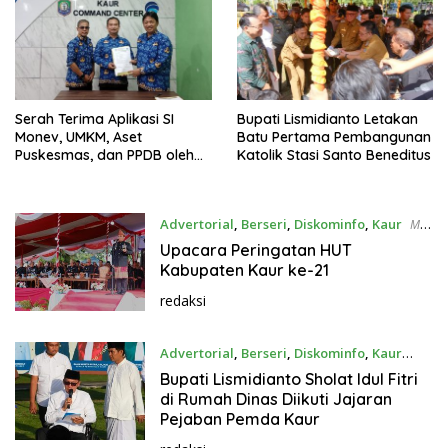
Serah Terima Aplikasi SI
Bupati Lismidianto Letakan
Monev, UMKM, Aset
Batu Pertama Pembangunan
Puskesmas, dan PPDB oleh
Katolik Stasi Santo Beneditus
Dinas Kominfo
Advertorial
,
Berseri
,
Diskominfo
,
Kaur
Mei
23, 2024
Upacara Peringatan HUT
Kabupaten Kaur ke-21
redaksi
Advertorial
,
Berseri
,
Diskominfo
,
Kaur
April 10, 2024
Bupati Lismidianto Sholat Idul Fitri
di Rumah Dinas Diikuti Jajaran
Pejaban Pemda Kaur