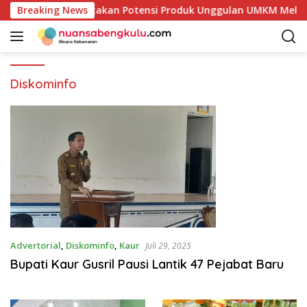
L
b Kaur Mulai Petakan Potensi Produk Unggulan UMKM Melalui K
Breaking News
a
n
g
s
u
Diskominfo
n
g
k
e
k
o
n
t
e
n
Advertorial
,
Diskominfo
,
Kaur
Juli 29, 2025
Bupati Kaur Gusril Pausi Lantik 47 Pejabat Baru