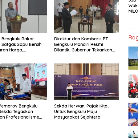
Waki
MILO
Cha
Jak
Rag
 Bengkulu Rakor
Direktur dan Komisaris PT
Satgas Sapu Bersih
Bengkulu Mandiri Resmi
ran Harga,
Dilantik, Gubernur Tekankan
n, dan Mutu Pangan,
Pentingnya Inovasi
S Sawit Masih Jadi
 Pemprov Bengkulu
Sekda Herwan: Pajak Kita,
, Sekda Tegaskan
Untuk Bengkulu Maju
dan Profesionalisme
Masyarakat Sejahtera
r