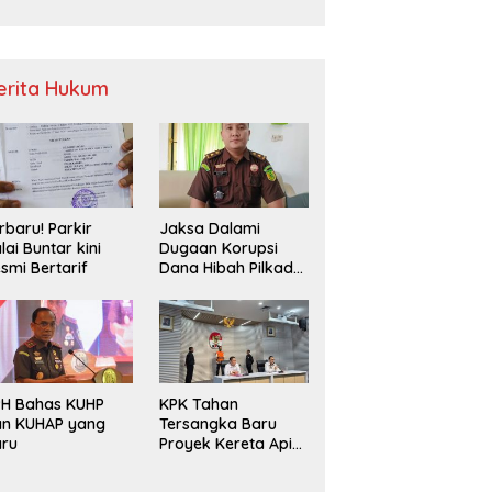
Sampah
erita Hukum
rbaru! Parkir
Jaksa Dalami
lai Buntar kini
Dugaan Korupsi
smi Bertarif
Dana Hibah Pilkada
2024 di Bawaslu
Kaur
PH Bahas KUHP
KPK Tahan
an KUHAP yang
Tersangka Baru
aru
Proyek Kereta Api
Medan