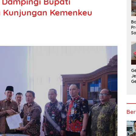
 Dampingi Bupati
a Kunjungan Kemenkeu
Ba
Pr
So
P
P
Ba
G
J
G
Ju
Ja
Ber