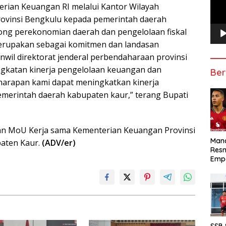
ian Keuangan RI melalui Kantor Wilayah
rovinsi Bengkulu kepada pemerintah daerah
ng perekonomian daerah dan pengelolaan fiskal
merupakan sebagai komitmen dan landasan
wil direktorat jenderal perbendaharaan provinsi
ngkatan kinerja pengelolaan keuangan dan
Ber
harapan kami dapat meningkatkan kinerja
merintah daerah kabupaten kaur,” terang Bupati
an MoU Kerja sama Kementerian Keuangan Provinsi
Manc
aten Kaur.
(ADV/er)
Res
Emp
SSB