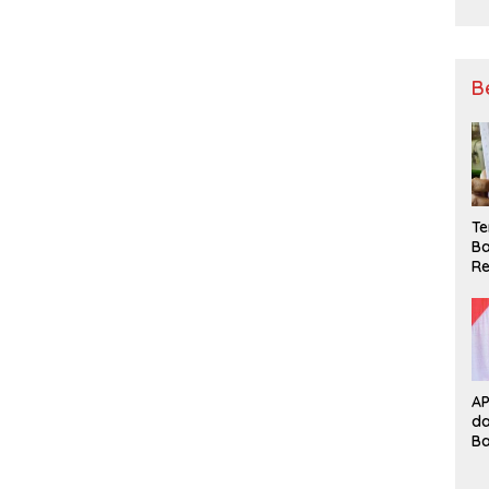
B
Te
Ba
Re
A
d
B