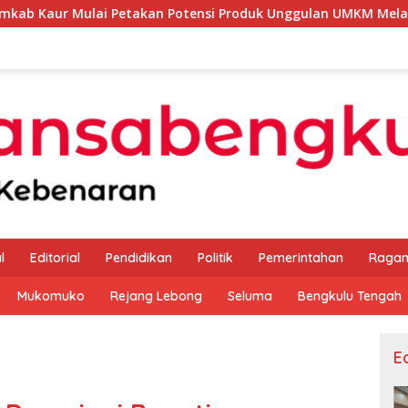
 Petakan Potensi Produk Unggulan UMKM Melalui Kajian Bank I
l
Editorial
Pendidikan
Politik
Pemerintahan
Raga
Mukomuko
Rejang Lebong
Seluma
Bengkulu Tengah
Ed