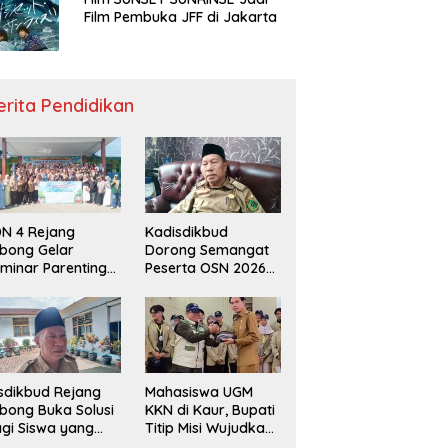
Film Pembuka JFF di Jakarta
erita Pendidikan
N 4 Rejang
Kadisdikbud
bong Gelar
Dorong Semangat
minar Parenting
Peserta OSN 2026
n Deklarasi Anti-
Demi Raih Prestasi
llying,
disdikbud: Patut
di Contoh
sdikbud Rejang
Mahasiswa UGM
bong Buka Solusi
KKN di Kaur, Bupati
gi Siswa yang
Titip Misi Wujudkan
lum Lolos SPMB
Daerah Bebas