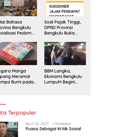
lai Bahasa
Soal Pajak Tinggi,
ovinsi Bengkulu
DPRD Provinsi
sialisasi Pedoman
Bengkulu Buka
engawasan
Layanan
enggunaan
Pengaduan
hasa Indonesia
Masyarakat
egara Manga
BBM Langka,
epang Meramal
Ekonomi Bengkulu
empa Bumi pada
Lumpuh! Begini
li 2025, Semua
Penjelasan
di Heboh
Gubernur
ita Terpopuler
April 18, 2021
1 Komentar
Puasa Sebagai Kritik Sosial