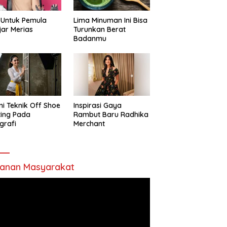
 Untuk Pemula
Lima Minuman Ini Bisa
jar Merias
Turunkan Berat
Badanmu
ni Teknik Off Shoe
Inspirasi Gaya
ting Pada
Rambut Baru Radhika
grafi
Merchant
anan Masyarakat
utar
o