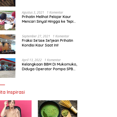
Agustus 3, 2021
1 Komentar
Prihatin Melihat Pelajar Kaur
Mencari Sinyal Hingga ke Tepi
Sungai, Pimpinan DPD RI:
Pemerintah Setempat Mesti
Segera Bertindak
September 27, 2021
1 Komentar
Fraksi Se’ase Se’ijean Prihatin
Kondisi Kaur Saat Ini!
April 13, 2022
1 Komentar
Kelangkaan BBM Di Mukomuko,
Diduga Operator Pompa SPBU
Bandaratu Stok Minyak Sendiri
ita Inspirasi