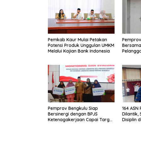
Pemkab Kaur Mulai Petakan
Pemprov
Potensi Produk Unggulan UMKM
Bersama 
Melalui Kajian Bank Indonesia
Pelangga
Keamana
Harga TB
Sorotan
Pemprov Bengkulu Siap
164 ASN
Bersinergi dengan BPJS
Dilantik
Ketenagakerjaan Capai Target
Disiplin 
Universal Coverage Jamsostek
Aparatu