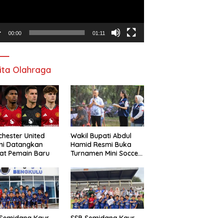
00:00
01:11
ita Olahraga
hester United
Wakil Bupati Abdul
mi Datangkan
Hamid Resmi Buka
at Pemain Baru
Turnamen Mini Soccer
Awat Mata Cup VI
 Semidang Kaur
SSB Semidang Kaur