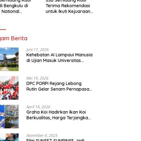
li Bengkulu di
Terima Rekomendasi
 National
untuk Ikuti Kejuaraan
mpionship 2026
Nasional Garuda Anak
arta
Nusantara 2026
am Berita
Juni 11, 2026
Kehebatan AI Lampaui Manusia
di Ujian Masuk Universitas
Tersulit Jepang
Mei 19, 2026
DPC PORPI Rejang Lebong
Rutin Gelar Senam Pernapasan
di Setia Negara Curup
April 18, 2026
Graha Koi Hadirkan Ikan Koi
Berkualitas, Harga Terjangkau
untuk Semua Kalangan
November 4, 2025
Film SUNSET SUNRINSE Jadi