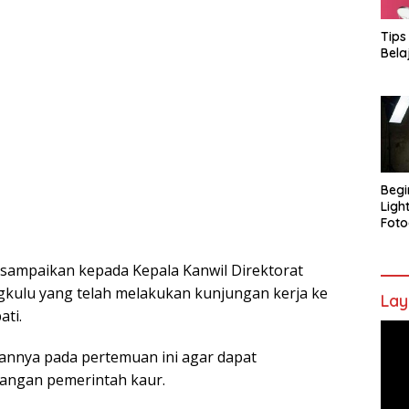
Tips
Bela
Begi
Ligh
Foto
i sampaikan kepada Kepala
Kanwil Direktorat
gkulu yang telah melakukan kunjungan kerja ke
Lay
ti.
Pem
Vide
annya pada pertemuan ini agar dapat
uangan pemerintah kaur.