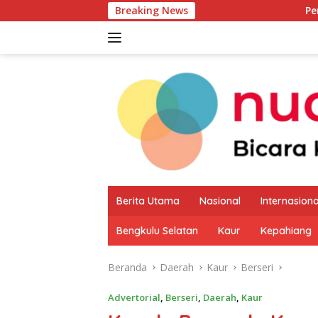
Langsung
Breaking News
Pemkab Kaur Mulai
ke
konten
Berita Utama
Nasional
Internasiona
Bengkulu Selatan
Kaur
Kepahiang
Beranda
Daerah
Kaur
Berseri
Advertorial
,
Berseri
,
Daerah
,
Kaur