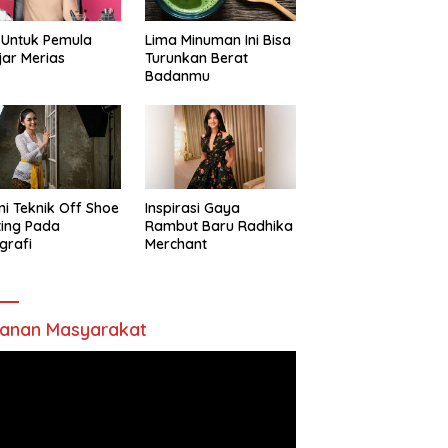
 Untuk Pemula
Lima Minuman Ini Bisa
jar Merias
Turunkan Berat
Badanmu
ni Teknik Off Shoe
Inspirasi Gaya
ting Pada
Rambut Baru Radhika
grafi
Merchant
anan Masyarakat
utar
o