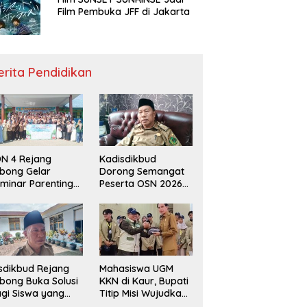
Film Pembuka JFF di Jakarta
erita Pendidikan
N 4 Rejang
Kadisdikbud
bong Gelar
Dorong Semangat
minar Parenting
Peserta OSN 2026
n Deklarasi Anti-
Demi Raih Prestasi
llying,
disdikbud: Patut
di Contoh
sdikbud Rejang
Mahasiswa UGM
bong Buka Solusi
KKN di Kaur, Bupati
gi Siswa yang
Titip Misi Wujudkan
lum Lolos SPMB
Daerah Bebas