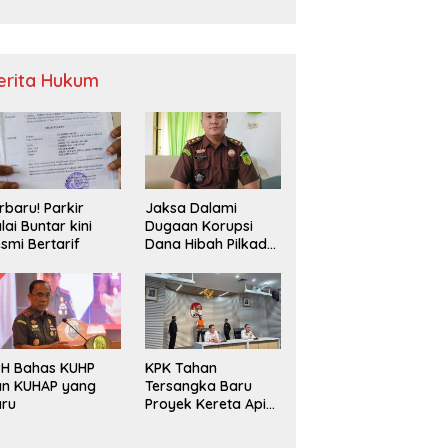
Sampah
erita Hukum
rbaru! Parkir
Jaksa Dalami
lai Buntar kini
Dugaan Korupsi
smi Bertarif
Dana Hibah Pilkada
2024 di Bawaslu
Kaur
PH Bahas KUHP
KPK Tahan
an KUHAP yang
Tersangka Baru
aru
Proyek Kereta Api
Medan