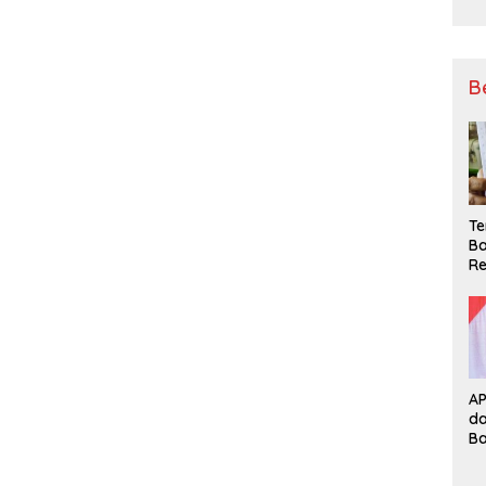
B
Te
Ba
Re
A
d
B