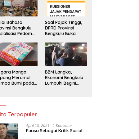
lai Bahasa
Soal Pajak Tinggi,
ovinsi Bengkulu
DPRD Provinsi
sialisasi Pedoman
Bengkulu Buka
engawasan
Layanan
enggunaan
Pengaduan
hasa Indonesia
Masyarakat
egara Manga
BBM Langka,
epang Meramal
Ekonomi Bengkulu
empa Bumi pada
Lumpuh! Begini
li 2025, Semua
Penjelasan
di Heboh
Gubernur
ita Terpopuler
April 18, 2021
1 Komentar
Puasa Sebagai Kritik Sosial