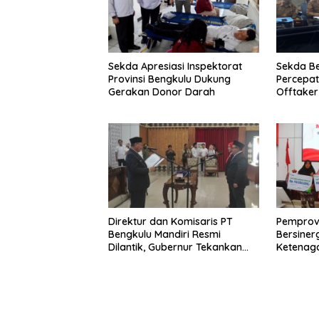
Sekda Apresiasi Inspektorat
Sekda B
Provinsi Bengkulu Dukung
Percepa
Gerakan Donor Darah
Offtake
TPST Reg
Direktur dan Komisaris PT
Pemprov
Bengkulu Mandiri Resmi
Bersiner
Dilantik, Gubernur Tekankan
Ketenaga
Pentingnya Inovasi
Universa