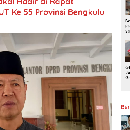
kal Hadir di Rapat
UT Ke 55 Provinsi Bengkulu
Ba
Pr
So
P
P
Ba
G
J
G
Ju
Ja
Ber