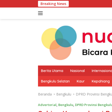
Langsung
Breaking News
Pemkab Kaur Mul
ke
konten
Berita Utama
Nasional
Internasiona
Bengkulu Selatan
Kaur
Kepahiang
Beranda
Bengkulu
DPRD Provinsi Bengku
Advertorial
,
Bengkulu
,
DPRD Provinsi Bengkul