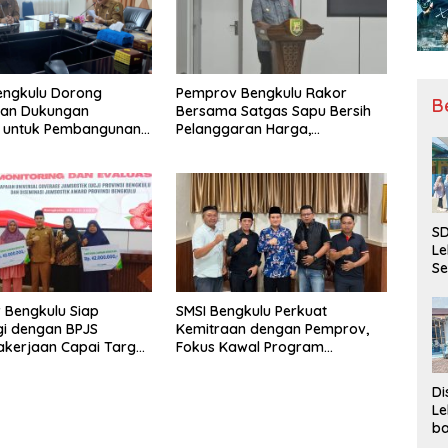
engkulu Dorong
Pemprov Bengkulu Rakor
B
tan Dukungan
Bersama Satgas Sapu Bersih
r untuk Pembangunan
Pelanggaran Harga,
ional
Keamanan, dan Mutu Pangan,
Harga TBS Sawit Masih Jadi
Sorotan
SD
Le
Se
da
Bu
 Bengkulu Siap
SMSI Bengkulu Perkuat
Ka
gi dengan BPJS
Kemitraan dengan Pemprov,
Ja
kerjaan Capai Target
Fokus Kawal Program
l Coverage Jamsostek
Pembangunan
Di
Le
ba
Be