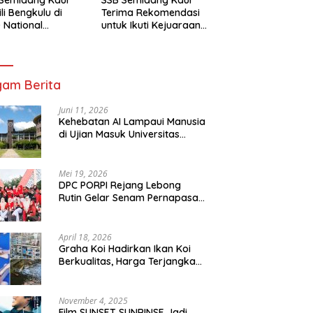
li Bengkulu di
Terima Rekomendasi
 National
untuk Ikuti Kejuaraan
mpionship 2026
Nasional Garuda Anak
arta
Nusantara 2026
am Berita
Juni 11, 2026
Kehebatan AI Lampaui Manusia
di Ujian Masuk Universitas
Tersulit Jepang
Mei 19, 2026
DPC PORPI Rejang Lebong
Rutin Gelar Senam Pernapasan
di Setia Negara Curup
April 18, 2026
Graha Koi Hadirkan Ikan Koi
Berkualitas, Harga Terjangkau
untuk Semua Kalangan
November 4, 2025
Film SUNSET SUNRINSE Jadi