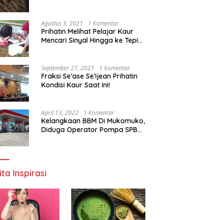
Agustus 3, 2021
1 Komentar
Prihatin Melihat Pelajar Kaur
Mencari Sinyal Hingga ke Tepi
Sungai, Pimpinan DPD RI:
Pemerintah Setempat Mesti
Segera Bertindak
September 27, 2021
1 Komentar
Fraksi Se’ase Se’ijean Prihatin
Kondisi Kaur Saat Ini!
April 13, 2022
1 Komentar
Kelangkaan BBM Di Mukomuko,
Diduga Operator Pompa SPBU
Bandaratu Stok Minyak Sendiri
ita Inspirasi