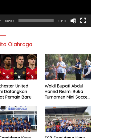
00:00
01:11
ita Olahraga
hester United
Wakil Bupati Abdul
mi Datangkan
Hamid Resmi Buka
at Pemain Baru
Turnamen Mini Soccer
Awat Mata Cup VI
 Semidang Kaur
SSB Semidang Kaur