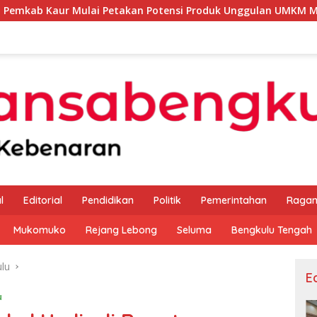
ai Petakan Potensi Produk Unggulan UMKM Melalui Kajian Bank
l
Editorial
Pendidikan
Politik
Pemerintahan
Raga
Mukomuko
Rejang Lebong
Seluma
Bengkulu Tengah
lu
Ed
u