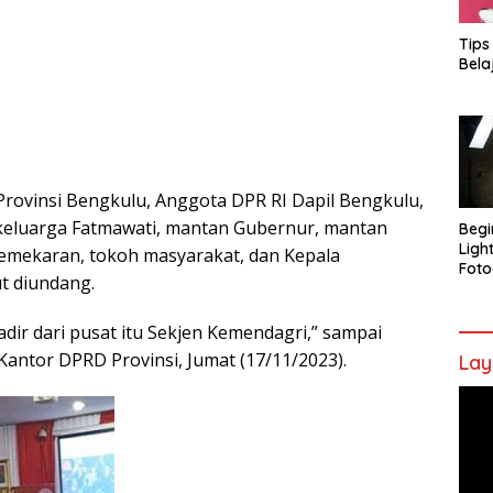
Tips
Bela
-Provinsi Bengkulu, Anggota DPR RI Dapil Bengkulu,
keluarga Fatmawati, mantan Gubernur, mantan
Begi
Ligh
emekaran, tokoh masyarakat, dan Kepala
Foto
t diundang.
adir dari pusat itu Sekjen Kemendagri,” sampai
Kantor DPRD Provinsi, Jumat (17/11/2023).
Lay
Pem
Vide