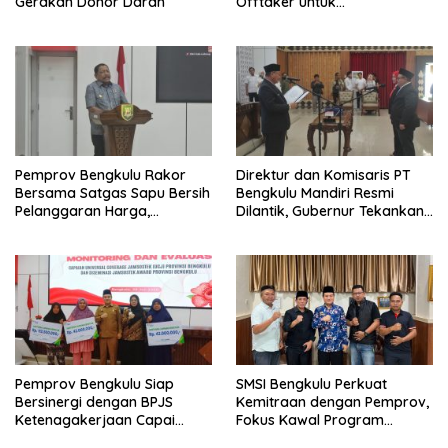
Gerakan Donor Darah
Offtaker untuk
Pembangunan TPST Regional
Pemprov Bengkulu Rakor
Direktur dan Komisaris PT
Bersama Satgas Sapu Bersih
Bengkulu Mandiri Resmi
Pelanggaran Harga,
Dilantik, Gubernur Tekankan
Keamanan, dan Mutu
Pentingnya Inovasi
Pangan, Harga TBS Sawit
Masih Jadi Sorotan
Pemprov Bengkulu Siap
SMSI Bengkulu Perkuat
Bersinergi dengan BPJS
Kemitraan dengan Pemprov,
Ketenagakerjaan Capai
Fokus Kawal Program
Target Universal Coverage
Pembangunan