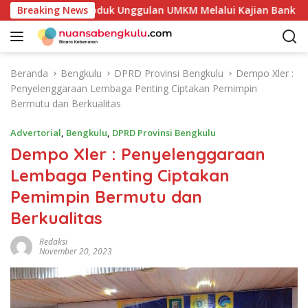
L
an Potensi Produk Unggulan UMKM Melalui Kajian Bank Indones
Breaking News
a
n
g
s
Beranda
Bengkulu
DPRD Provinsi Bengkulu
Dempo Xler :
u
Penyelenggaraan Lembaga Penting Ciptakan Pemimpin
n
Bermutu dan Berkualitas
g
k
Advertorial
,
Bengkulu
,
DPRD Provinsi Bengkulu
e
Dempo Xler : Penyelenggaraan
k
Lembaga Penting Ciptakan
o
n
Pemimpin Bermutu dan
t
Berkualitas
e
n
Redaksi
November 20, 2023