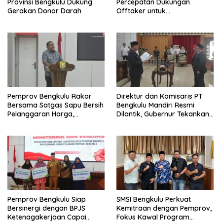
Provinsi Bengkulu Dukung
Percepatan Dukungan
Gerakan Donor Darah
Offtaker untuk
Pembangunan TPST Regional
Pemprov Bengkulu Rakor
Direktur dan Komisaris PT
Bersama Satgas Sapu Bersih
Bengkulu Mandiri Resmi
Pelanggaran Harga,
Dilantik, Gubernur Tekankan
Keamanan, dan Mutu
Pentingnya Inovasi
Pangan, Harga TBS Sawit
Masih Jadi Sorotan
Pemprov Bengkulu Siap
SMSI Bengkulu Perkuat
Bersinergi dengan BPJS
Kemitraan dengan Pemprov,
Ketenagakerjaan Capai
Fokus Kawal Program