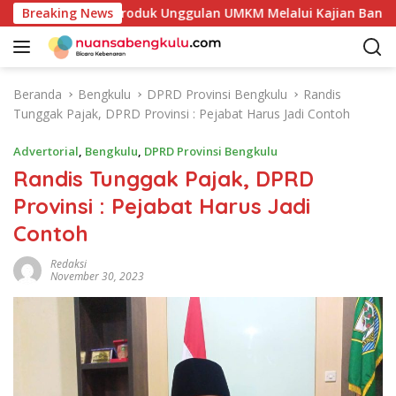
L
akan Potensi Produk Unggulan UMKM Melalui Kajian Bank Indon
Breaking News
a
n
g
s
Beranda
Bengkulu
DPRD Provinsi Bengkulu
Randis
u
Tunggak Pajak, DPRD Provinsi : Pejabat Harus Jadi Contoh
n
g
Advertorial
,
Bengkulu
,
DPRD Provinsi Bengkulu
k
Randis Tunggak Pajak, DPRD
e
Provinsi : Pejabat Harus Jadi
k
o
Contoh
n
t
Redaksi
November 30, 2023
e
n