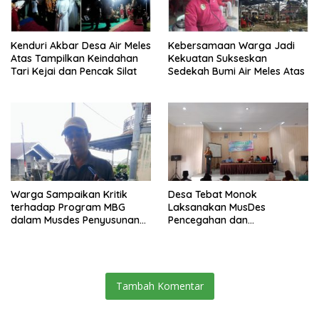
Kenduri Akbar Desa Air Meles
Kebersamaan Warga Jadi
Atas Tampilkan Keindahan
Kekuatan Sukseskan
Tari Kejai dan Pencak Silat
Sedekah Bumi Air Meles Atas
Warga Sampaikan Kritik
Desa Tebat Monok
terhadap Program MBG
Laksanakan MusDes
dalam Musdes Penyusunan
Pencegahan dan
RKPDes 2027 Desa Kampung
Penanganan Rembuk
Baru
Stunting
Tambah Komentar