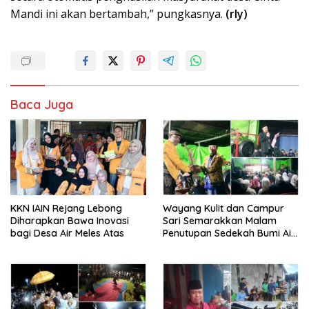
Mandi ini akan bertambah,” pungkasnya.
(rly)
Baca Juga
KKN IAIN Rejang Lebong
Wayang Kulit dan Campur
Diharapkan Bawa Inovasi
Sari Semarakkan Malam
bagi Desa Air Meles Atas
Penutupan Sedekah Bumi Air
Meles Atas