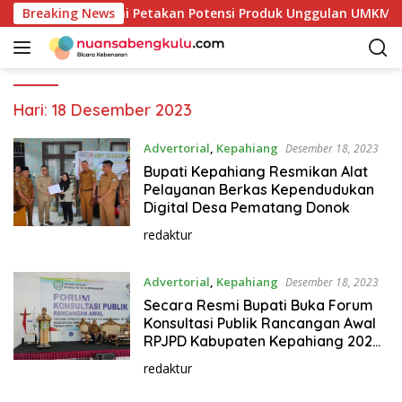
L
Pemkab Kaur Mulai Petakan Potensi Produk Unggulan UMKM Mel
Breaking News
a
n
g
s
u
Hari:
18 Desember 2023
n
g
Advertorial
,
Kepahiang
Desember 18, 2023
k
Bupati Kepahiang Resmikan Alat
e
Pelayanan Berkas Kependudukan
k
Digital Desa Pematang Donok
o
redaktur
n
t
Advertorial
,
Kepahiang
Desember 18, 2023
e
n
Secara Resmi Bupati Buka Forum
Konsultasi Publik Rancangan Awal
RPJPD Kabupaten Kepahiang 2025
-2045
redaktur