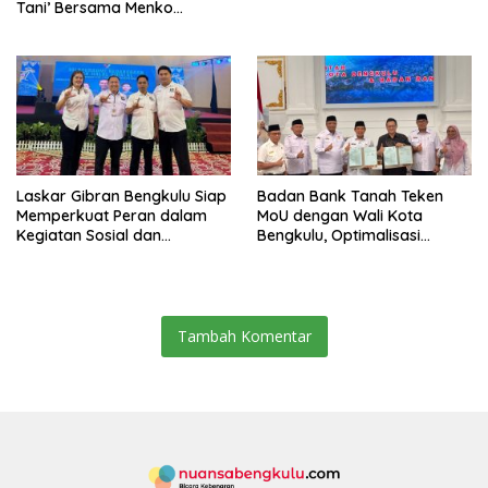
Tani’ Bersama Menko
Pangan
Laskar Gibran Bengkulu Siap
Badan Bank Tanah Teken
Memperkuat Peran dalam
MoU dengan Wali Kota
Kegiatan Sosial dan
Bengkulu, Optimalisasi
Kebangsaan
Pemanfaatan Tanah untuk
Tingkatkan Kesejahteraan
Masyarakat dan
Pembangunan
Tambah Komentar