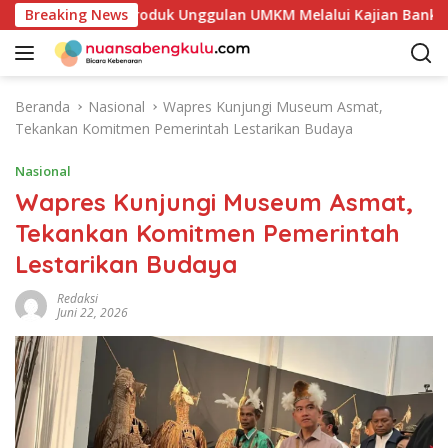
L
akan Potensi Produk Unggulan UMKM Melalui Kajian Bank Indon
Breaking News
a
n
g
s
Beranda
Nasional
Wapres Kunjungi Museum Asmat,
u
Tekankan Komitmen Pemerintah Lestarikan Budaya
n
g
Nasional
k
Wapres Kunjungi Museum Asmat,
e
Tekankan Komitmen Pemerintah
k
o
Lestarikan Budaya
n
t
Redaksi
Juni 22, 2026
e
n