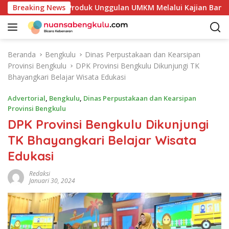
L
n Potensi Produk Unggulan UMKM Melalui Kajian Bank Indones
Breaking News
a
n
g
s
Beranda
Bengkulu
Dinas Perpustakaan dan Kearsipan
u
Provinsi Bengkulu
DPK Provinsi Bengkulu Dikunjungi TK
n
Bhayangkari Belajar Wisata Edukasi
g
k
Advertorial
,
Bengkulu
,
Dinas Perpustakaan dan Kearsipan
e
Provinsi Bengkulu
k
DPK Provinsi Bengkulu Dikunjungi
o
TK Bhayangkari Belajar Wisata
n
t
Edukasi
e
n
Redaksi
Januari 30, 2024