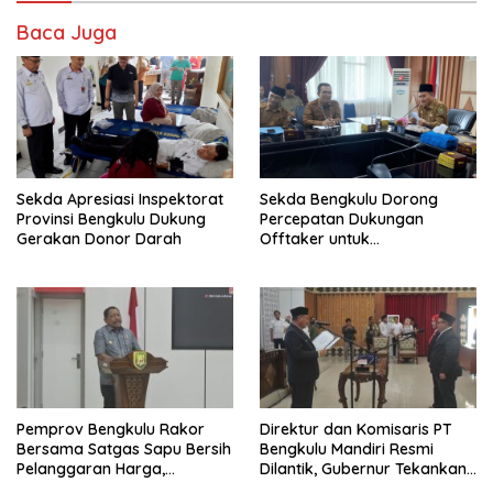
Baca Juga
Sekda Apresiasi Inspektorat
Sekda Bengkulu Dorong
Provinsi Bengkulu Dukung
Percepatan Dukungan
Gerakan Donor Darah
Offtaker untuk
Pembangunan TPST Regional
Pemprov Bengkulu Rakor
Direktur dan Komisaris PT
Bersama Satgas Sapu Bersih
Bengkulu Mandiri Resmi
Pelanggaran Harga,
Dilantik, Gubernur Tekankan
Keamanan, dan Mutu
Pentingnya Inovasi