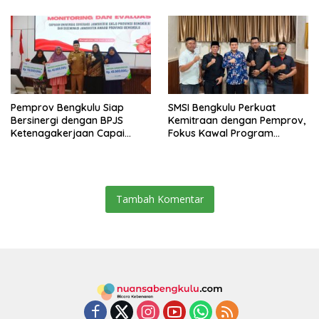
Pangan, Harga TBS Sawit
Masih Jadi Sorotan
Pemprov Bengkulu Siap
SMSI Bengkulu Perkuat
Bersinergi dengan BPJS
Kemitraan dengan Pemprov,
Ketenagakerjaan Capai
Fokus Kawal Program
Target Universal Coverage
Pembangunan
Jamsostek
Tambah Komentar