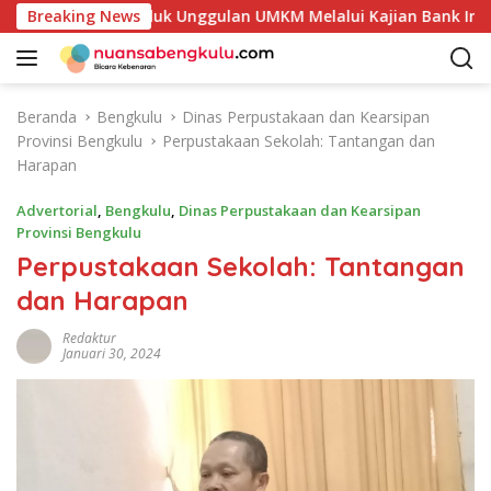
L
Potensi Produk Unggulan UMKM Melalui Kajian Bank Indonesia
Breaking News
a
n
g
s
Beranda
Bengkulu
Dinas Perpustakaan dan Kearsipan
u
Provinsi Bengkulu
Perpustakaan Sekolah: Tantangan dan
n
Harapan
g
k
Advertorial
,
Bengkulu
,
Dinas Perpustakaan dan Kearsipan
e
Provinsi Bengkulu
k
Perpustakaan Sekolah: Tantangan
o
dan Harapan
n
t
Redaktur
e
Januari 30, 2024
n