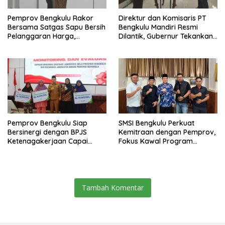
Pemprov Bengkulu Rakor
Direktur dan Komisaris PT
Bersama Satgas Sapu Bersih
Bengkulu Mandiri Resmi
Pelanggaran Harga,
Dilantik, Gubernur Tekankan
Keamanan, dan Mutu
Pentingnya Inovasi
Pangan, Harga TBS Sawit
Masih Jadi Sorotan
Pemprov Bengkulu Siap
SMSI Bengkulu Perkuat
Bersinergi dengan BPJS
Kemitraan dengan Pemprov,
Ketenagakerjaan Capai
Fokus Kawal Program
Target Universal Coverage
Pembangunan
Jamsostek
Tambah Komentar