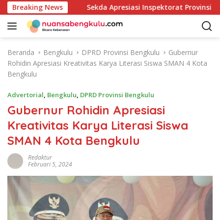
L
 Indonesia
Breaking News
Sekda Apresiasi Inspektorat Provinsi Beng
a
n
g
s
Beranda
Bengkulu
DPRD Provinsi Bengkulu
Gubernur
u
Rohidin Apresiasi Kreativitas Karya Literasi Siswa SMAN 4 Kota
n
Bengkulu
g
k
Advertorial
,
Bengkulu
,
DPRD Provinsi Bengkulu
e
Gubernur Rohidin Apresiasi
k
Kreativitas Karya Literasi Siswa
o
n
SMAN 4 Kota Bengkulu
t
e
Redaktur
Februari 5, 2024
n