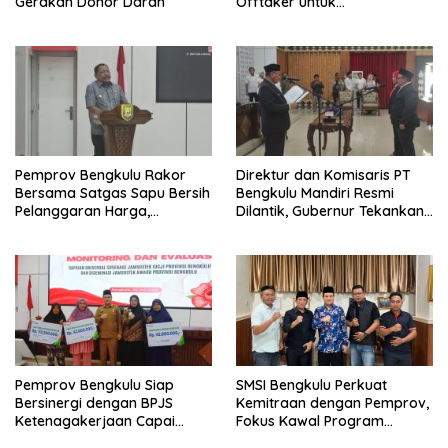
Gerakan Donor Darah
Offtaker untuk
Pembangunan TPST Regional
Pemprov Bengkulu Rakor
Direktur dan Komisaris PT
Bersama Satgas Sapu Bersih
Bengkulu Mandiri Resmi
Pelanggaran Harga,
Dilantik, Gubernur Tekankan
Keamanan, dan Mutu
Pentingnya Inovasi
Pangan, Harga TBS Sawit
Masih Jadi Sorotan
Pemprov Bengkulu Siap
SMSI Bengkulu Perkuat
Bersinergi dengan BPJS
Kemitraan dengan Pemprov,
Ketenagakerjaan Capai
Fokus Kawal Program
Target Universal Coverage
Pembangunan