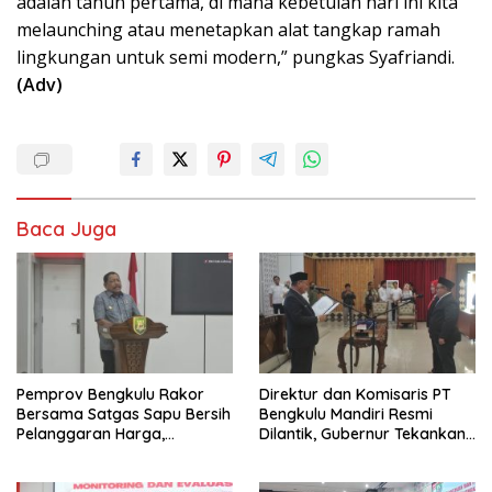
adalah tahun pertama, di mana kebetulan hari ini kita
melaunching atau menetapkan alat tangkap ramah
lingkungan untuk semi modern,” pungkas Syafriandi.
(Adv)
Baca Juga
Pemprov Bengkulu Rakor
Direktur dan Komisaris PT
Bersama Satgas Sapu Bersih
Bengkulu Mandiri Resmi
Pelanggaran Harga,
Dilantik, Gubernur Tekankan
Keamanan, dan Mutu
Pentingnya Inovasi
Pangan, Harga TBS Sawit