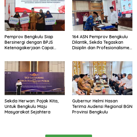
Masih Jadi Sorotan
Pemprov Bengkulu Siap
164 ASN Pemprov Bengkulu
Bersinergi dengan BPJS
Dilantik, Sekda Tegaskan
Ketenagakerjaan Capai
Disiplin dan Profesionalisme
Target Universal Coverage
Aparatur
Jamsostek
Sekda Herwan: Pajak Kita,
Gubernur Helmi Hasan
Untuk Bengkulu Maju
Terima Audensi Regional BGN
Masyarakat Sejahtera
Provinsi Bengkulu