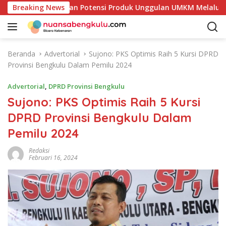
L
ur Mulai Petakan Potensi Produk Unggulan UMKM Melalui Kajia
Breaking News
a
n
g
s
Beranda
Advertorial
Sujono: PKS Optimis Raih 5 Kursi DPRD
u
Provinsi Bengkulu Dalam Pemilu 2024
n
g
Advertorial
,
DPRD Provinsi Bengkulu
k
Sujono: PKS Optimis Raih 5 Kursi
e
DPRD Provinsi Bengkulu Dalam
k
o
Pemilu 2024
n
t
Redaksi
Februari 16, 2024
e
n