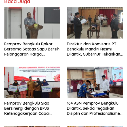
Baca Juga
Pemprov Bengkulu Rakor
Direktur dan Komisaris PT
Bersama Satgas Sapu Bersih
Bengkulu Mandiri Resmi
Pelanggaran Harga,
Dilantik, Gubernur Tekankan
Keamanan, dan Mutu
Pentingnya Inovasi
Pangan, Harga TBS Sawit
Masih Jadi Sorotan
Pemprov Bengkulu Siap
164 ASN Pemprov Bengkulu
Bersinergi dengan BPJS
Dilantik, Sekda Tegaskan
Ketenagakerjaan Capai
Disiplin dan Profesionalisme
Target Universal Coverage
Aparatur
Jamsostek