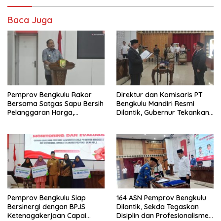
Baca Juga
Pemprov Bengkulu Rakor
Direktur dan Komisaris PT
Bersama Satgas Sapu Bersih
Bengkulu Mandiri Resmi
Pelanggaran Harga,
Dilantik, Gubernur Tekankan
Keamanan, dan Mutu
Pentingnya Inovasi
Pangan, Harga TBS Sawit
Masih Jadi Sorotan
Pemprov Bengkulu Siap
164 ASN Pemprov Bengkulu
Bersinergi dengan BPJS
Dilantik, Sekda Tegaskan
Ketenagakerjaan Capai
Disiplin dan Profesionalisme