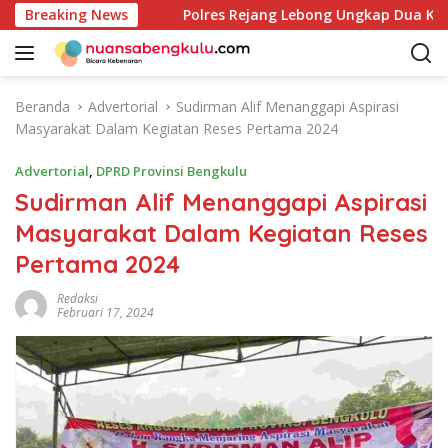
L
k Masyarakat
Breaking News
Polres Rejang Lebong Ungkap Dua Kasus 
a
n
g
s
Beranda
Advertorial
Sudirman Alif Menanggapi Aspirasi
u
Masyarakat Dalam Kegiatan Reses Pertama 2024
n
g
Advertorial
,
DPRD Provinsi Bengkulu
k
Sudirman Alif Menanggapi Aspirasi
e
Masyarakat Dalam Kegiatan Reses
k
o
Pertama 2024
n
t
Redaksi
Februari 17, 2024
e
n