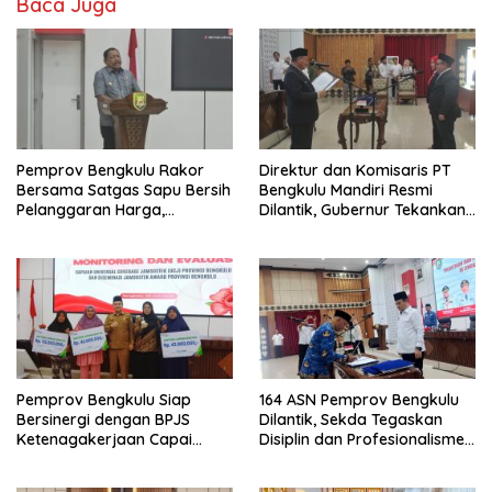
Baca Juga
Pemprov Bengkulu Rakor
Direktur dan Komisaris PT
Bersama Satgas Sapu Bersih
Bengkulu Mandiri Resmi
Pelanggaran Harga,
Dilantik, Gubernur Tekankan
Keamanan, dan Mutu
Pentingnya Inovasi
Pangan, Harga TBS Sawit
Masih Jadi Sorotan
Pemprov Bengkulu Siap
164 ASN Pemprov Bengkulu
Bersinergi dengan BPJS
Dilantik, Sekda Tegaskan
Ketenagakerjaan Capai
Disiplin dan Profesionalisme
Target Universal Coverage
Aparatur
Jamsostek