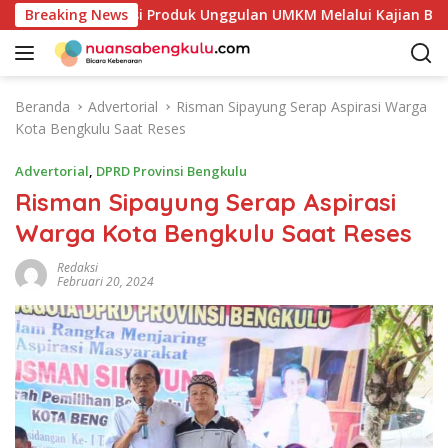
L
etakan Potensi Produk Unggulan UMKM Melalui Kajian Bank Ind
Breaking News
a
n
g
s
Beranda
Advertorial
Risman Sipayung Serap Aspirasi Warga
u
Kota Bengkulu Saat Reses
n
g
Advertorial
,
DPRD Provinsi Bengkulu
k
Risman Sipayung Serap Aspirasi
e
Warga Kota Bengkulu Saat Reses
k
o
Redaksi
n
Februari 20, 2024
t
e
n