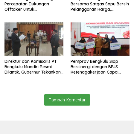
Percepatan Dukungan
Bersama Satgas Sapu Bersih
Offtaker untuk
Pelanggaran Harga,
Pembangunan TPST Regional
Keamanan, dan Mutu
Pangan, Harga TBS Sawit
Masih Jadi Sorotan
Direktur dan Komisaris PT
Pemprov Bengkulu Siap
Bengkulu Mandiri Resmi
Bersinergi dengan BPJS
Dilantik, Gubernur Tekankan
Ketenagakerjaan Capai
Pentingnya Inovasi
Target Universal Coverage
Jamsostek
Tambah Komentar