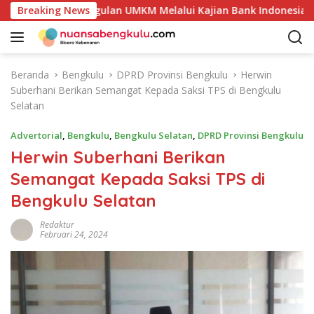
L
si Produk Unggulan UMKM Melalui Kajian Bank Indonesia
Breaking News
a
n
g
s
Beranda
Bengkulu
DPRD Provinsi Bengkulu
Herwin
u
Suberhani Berikan Semangat Kepada Saksi TPS di Bengkulu
n
Selatan
g
k
Advertorial
,
Bengkulu
,
Bengkulu Selatan
,
DPRD Provinsi Bengkulu
e
Herwin Suberhani Berikan
k
Semangat Kepada Saksi TPS di
o
n
Bengkulu Selatan
t
e
Redaktur
Februari 24, 2024
n