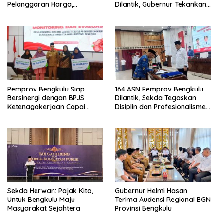
Pelanggaran Harga,
Dilantik, Gubernur Tekankan
Keamanan, dan Mutu
Pentingnya Inovasi
Pangan, Harga TBS Sawit
Masih Jadi Sorotan
Pemprov Bengkulu Siap
164 ASN Pemprov Bengkulu
Bersinergi dengan BPJS
Dilantik, Sekda Tegaskan
Ketenagakerjaan Capai
Disiplin dan Profesionalisme
Target Universal Coverage
Aparatur
Jamsostek
Sekda Herwan: Pajak Kita,
Gubernur Helmi Hasan
Untuk Bengkulu Maju
Terima Audensi Regional BGN
Masyarakat Sejahtera
Provinsi Bengkulu