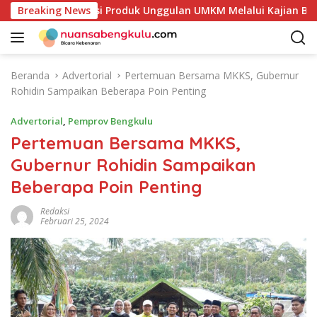
L
 Petakan Potensi Produk Unggulan UMKM Melalui Kajian Bank I
Breaking News
a
n
g
s
Beranda
Advertorial
Pertemuan Bersama MKKS, Gubernur
u
Rohidin Sampaikan Beberapa Poin Penting
n
g
Advertorial
,
Pemprov Bengkulu
k
Pertemuan Bersama MKKS,
e
Gubernur Rohidin Sampaikan
k
o
Beberapa Poin Penting
n
t
Redaksi
Februari 25, 2024
e
n