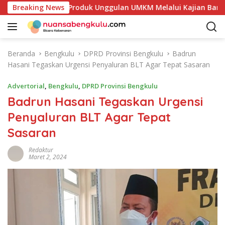
L
takan Potensi Produk Unggulan UMKM Melalui Kajian Bank Ind
Breaking News
a
n
g
s
Beranda
Bengkulu
DPRD Provinsi Bengkulu
Badrun
u
Hasani Tegaskan Urgensi Penyaluran BLT Agar Tepat Sasaran
n
g
Advertorial
,
Bengkulu
,
DPRD Provinsi Bengkulu
k
Badrun Hasani Tegaskan Urgensi
e
Penyaluran BLT Agar Tepat
k
o
Sasaran
n
t
Redaktur
Maret 2, 2024
e
n