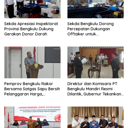
Sekda Apresiasi Inspektorat
Sekda Bengkulu Dorong
Provinsi Bengkulu Dukung
Percepatan Dukungan
Gerakan Donor Darah
Offtaker untuk
Pembangunan TPST Regional
Pemprov Bengkulu Rakor
Direktur dan Komisaris PT
Bersama Satgas Sapu Bersih
Bengkulu Mandiri Resmi
Pelanggaran Harga,
Dilantik, Gubernur Tekankan
Keamanan, dan Mutu
Pentingnya Inovasi
Pangan, Harga TBS Sawit
Masih Jadi Sorotan