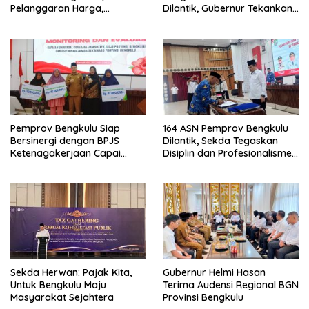
Pelanggaran Harga,
Dilantik, Gubernur Tekankan
Keamanan, dan Mutu
Pentingnya Inovasi
Pangan, Harga TBS Sawit
Masih Jadi Sorotan
Pemprov Bengkulu Siap
164 ASN Pemprov Bengkulu
Bersinergi dengan BPJS
Dilantik, Sekda Tegaskan
Ketenagakerjaan Capai
Disiplin dan Profesionalisme
Target Universal Coverage
Aparatur
Jamsostek
Sekda Herwan: Pajak Kita,
Gubernur Helmi Hasan
Untuk Bengkulu Maju
Terima Audensi Regional BGN
Masyarakat Sejahtera
Provinsi Bengkulu