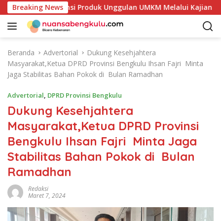
L
Petakan Potensi Produk Unggulan UMKM Melalui Kajian Bank I
Breaking News
a
n
g
s
Beranda
Advertorial
Dukung Kesehjahtera
u
Masyarakat,Ketua DPRD Provinsi Bengkulu Ihsan Fajri Minta
n
Jaga Stabilitas Bahan Pokok di Bulan Ramadhan
g
k
Advertorial
,
DPRD Provinsi Bengkulu
e
Dukung Kesehjahtera
k
Masyarakat,Ketua DPRD Provinsi
o
n
Bengkulu Ihsan Fajri Minta Jaga
t
Stabilitas Bahan Pokok di Bulan
e
n
Ramadhan
Redaksi
Maret 7, 2024