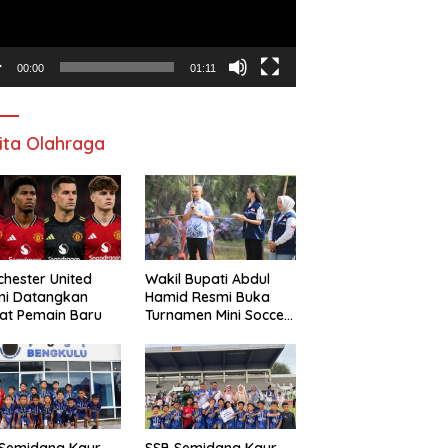
00:00
01:11
ita Olahraga
hester United
Wakil Bupati Abdul
mi Datangkan
Hamid Resmi Buka
at Pemain Baru
Turnamen Mini Soccer
Awat Mata Cup VI
 Semidang Kaur
SSB Semidang Kaur