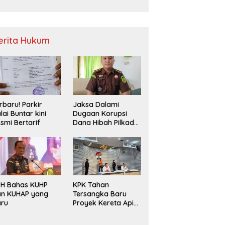
Sampah
erita Hukum
rbaru! Parkir
Jaksa Dalami
lai Buntar kini
Dugaan Korupsi
smi Bertarif
Dana Hibah Pilkada
2024 di Bawaslu
Kaur
PH Bahas KUHP
KPK Tahan
an KUHAP yang
Tersangka Baru
aru
Proyek Kereta Api
Medan