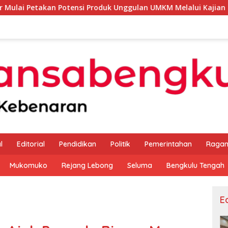
tensi Produk Unggulan UMKM Melalui Kajian Bank Indonesia
l
Editorial
Pendidikan
Politik
Pemerintahan
Raga
Mukomuko
Rejang Lebong
Seluma
Bengkulu Tengah
Ed