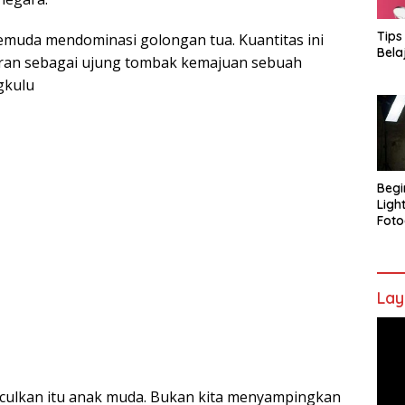
Tips
muda mendominasi golongan tua. Kuantitas ini
Bela
eran sebagai ujung tombak kemajuan sebuah
gkulu
Begi
Ligh
Foto
Lay
Pem
Vide
unculkan itu anak muda. Bukan kita menyampingkan