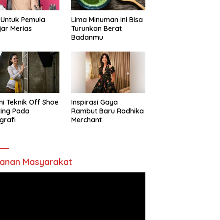
 Untuk Pemula
Lima Minuman Ini Bisa
jar Merias
Turunkan Berat
Badanmu
ni Teknik Off Shoe
Inspirasi Gaya
ting Pada
Rambut Baru Radhika
grafi
Merchant
anan Masyarakat
utar
o