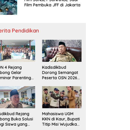
Film Pembuka JFF di Jakarta
erita Pendidikan
N 4 Rejang
Kadisdikbud
bong Gelar
Dorong Semangat
minar Parenting
Peserta OSN 2026
n Deklarasi Anti-
Demi Raih Prestasi
llying,
disdikbud: Patut
di Contoh
sdikbud Rejang
Mahasiswa UGM
bong Buka Solusi
KKN di Kaur, Bupati
gi Siswa yang
Titip Misi Wujudkan
lum Lolos SPMB
Daerah Bebas