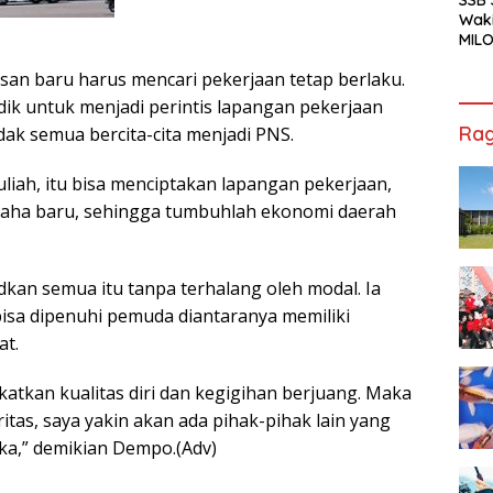
Waki
MILO
Cha
san baru harus mencari pekerjaan tetap berlaku.
Jak
ik untuk menjadi perintis lapangan pekerjaan
Rag
dak semua bercita-cita menjadi PNS.
liah, itu bisa menciptakan lapangan pekerjaan,
saha baru, sehingga tumbuhlah ekonomi daerah
an semua itu tanpa terhalang oleh modal. Ia
sa dipenuhi pemuda diantaranya memiliki
at.
katkan kualitas diri dan kegigihan berjuang. Maka
itas, saya yakin akan ada pihak-pihak lain yang
a,” demikian Dempo.(Adv)