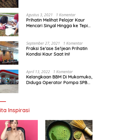
Agustus 3, 2021
1 Komentar
Prihatin Melihat Pelajar Kaur
Mencari Sinyal Hingga ke Tepi
Sungai, Pimpinan DPD RI:
Pemerintah Setempat Mesti
Segera Bertindak
September 27, 2021
1 Komentar
Fraksi Se’ase Se’ijean Prihatin
Kondisi Kaur Saat Ini!
April 13, 2022
1 Komentar
Kelangkaan BBM Di Mukomuko,
Diduga Operator Pompa SPBU
Bandaratu Stok Minyak Sendiri
ita Inspirasi