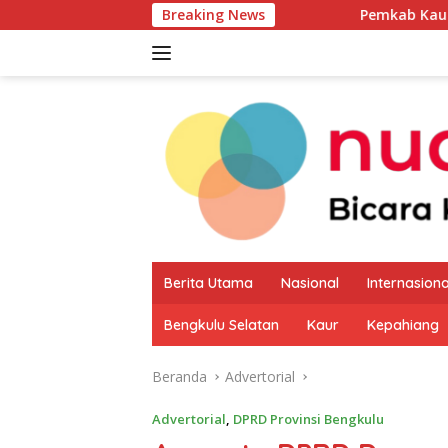
Langsung
Breaking News
Pemkab Kaur Mulai Petakan Po
ke
konten
Berita Utama
Nasional
Internasiona
Bengkulu Selatan
Kaur
Kepahiang
Beranda
Advertorial
Advertorial
,
DPRD Provinsi Bengkulu