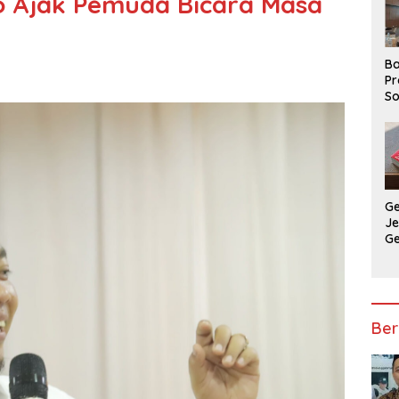
 Ajak Pemuda Bicara Masa
Ba
Pr
So
P
P
Ba
G
J
G
Ju
Ja
Ber