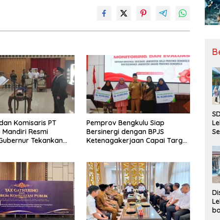
B
SD
 dan Komisaris PT
Pemprov Bengkulu Siap
Le
 Mandiri Resmi
Bersinergi dengan BPJS
Se
, Gubernur Tekankan
Ketenagakerjaan Capai Target
da
ya Inovasi
Universal Coverage Jamsostek
Bu
Ka
Ja
Di
Le
ba
Be