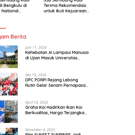
li Bengkulu di
Terima Rekomendasi
 National
untuk Ikuti Kejuaraan
mpionship 2026
Nasional Garuda Anak
arta
Nusantara 2026
am Berita
Juni 11, 2026
Kehebatan AI Lampaui Manusia
di Ujian Masuk Universitas
Tersulit Jepang
Mei 19, 2026
DPC PORPI Rejang Lebong
Rutin Gelar Senam Pernapasan
di Setia Negara Curup
April 18, 2026
Graha Koi Hadirkan Ikan Koi
Berkualitas, Harga Terjangkau
untuk Semua Kalangan
November 4, 2025
Film SUNSET SUNRINSE Jadi