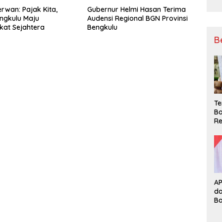
rwan: Pajak Kita,
Gubernur Helmi Hasan Terima
ngkulu Maju
Audensi Regional BGN Provinsi
at Sejahtera
Bengkulu
B
Te
Ba
Re
A
d
B