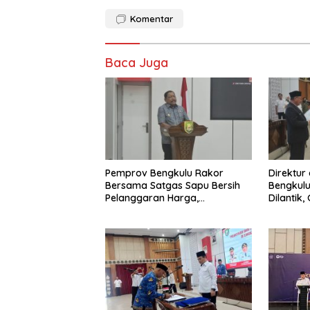
Komentar
Baca Juga
Pemprov Bengkulu Rakor
Direktur
Bersama Satgas Sapu Bersih
Bengkulu
Pelanggaran Harga,
Dilantik
Keamanan, dan Mutu Pangan,
Pentingn
Harga TBS Sawit Masih Jadi
Sorotan