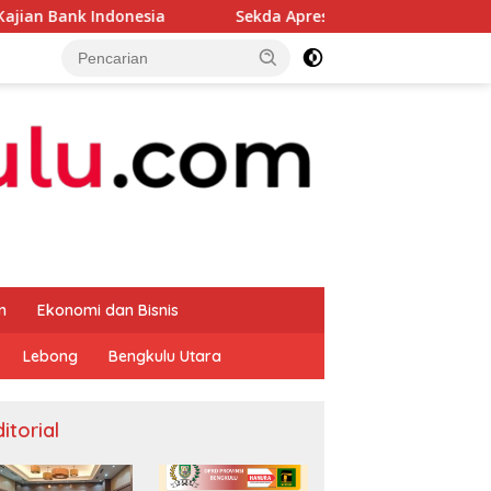
esia
Sekda Apresiasi Inspektorat Provinsi Bengkulu D
m
Ekonomi dan Bisnis
Lebong
Bengkulu Utara
itorial