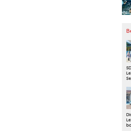
B
SD
Le
Se
da
Bu
Ka
Ja
Di
Le
ba
Be