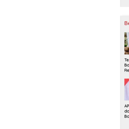
B
Te
Ba
Re
A
d
B