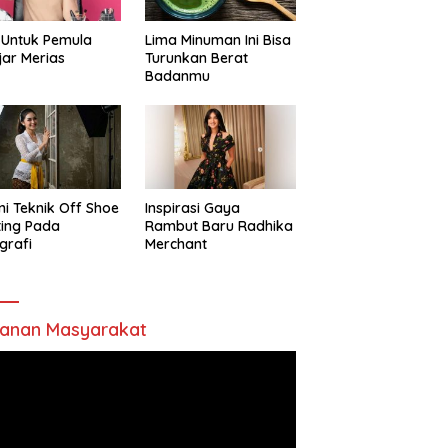
 Untuk Pemula
Lima Minuman Ini Bisa
jar Merias
Turunkan Berat
Badanmu
ni Teknik Off Shoe
Inspirasi Gaya
ting Pada
Rambut Baru Radhika
grafi
Merchant
anan Masyarakat
utar
o