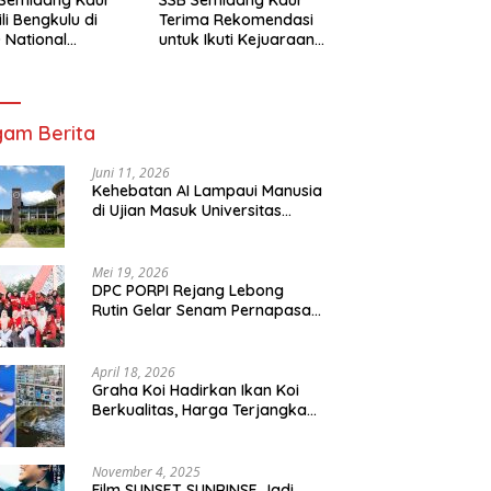
li Bengkulu di
Terima Rekomendasi
 National
untuk Ikuti Kejuaraan
mpionship 2026
Nasional Garuda Anak
arta
Nusantara 2026
am Berita
Juni 11, 2026
Kehebatan AI Lampaui Manusia
di Ujian Masuk Universitas
Tersulit Jepang
Mei 19, 2026
DPC PORPI Rejang Lebong
Rutin Gelar Senam Pernapasan
di Setia Negara Curup
April 18, 2026
Graha Koi Hadirkan Ikan Koi
Berkualitas, Harga Terjangkau
untuk Semua Kalangan
November 4, 2025
Film SUNSET SUNRINSE Jadi