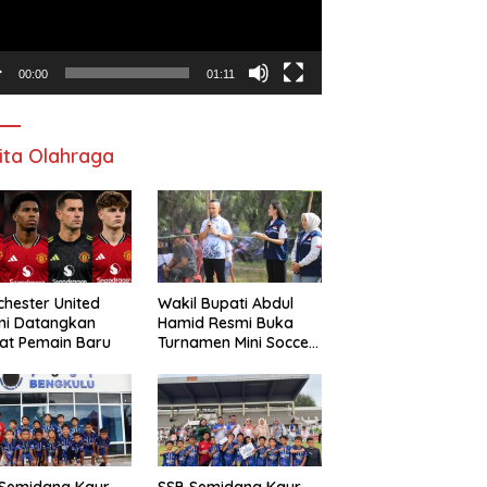
00:00
01:11
ita Olahraga
hester United
Wakil Bupati Abdul
mi Datangkan
Hamid Resmi Buka
at Pemain Baru
Turnamen Mini Soccer
Awat Mata Cup VI
 Semidang Kaur
SSB Semidang Kaur