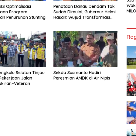
Waki
S Optimalisasi
Penataan Danau Dendam Tak
MILO
naan Program
Sudah Dimulai, Gubernur Helmi
Cha
an Penurunan Stunting
Hasan: Wujud Transformasi
Jak
Pariwisata Bengkulu yang
Modern dan Berdaya Saing
Rag
engkulu Selatan Tinjau
Sekda Susmanto Hadiri
Pekerjaan Jalan
Peresmian AMDK di Air Nipis
ukiran–Veteran