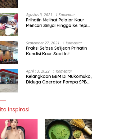
Agustus 3, 2021
1 Komentar
Prihatin Melihat Pelajar Kaur
Mencari Sinyal Hingga ke Tepi
Sungai, Pimpinan DPD RI:
Pemerintah Setempat Mesti
Segera Bertindak
September 27, 2021
1 Komentar
Fraksi Se’ase Se’ijean Prihatin
Kondisi Kaur Saat Ini!
April 13, 2022
1 Komentar
Kelangkaan BBM Di Mukomuko,
Diduga Operator Pompa SPBU
Bandaratu Stok Minyak Sendiri
ita Inspirasi