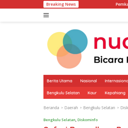
Langsung
Breaking News
Pemkab Kaur Mulai Pet
ke
konten
Berita Utama
Nasional
Internasiona
Bengkulu Selatan
Kaur
Kepahiang
Beranda
Daerah
Bengkulu Selatan
Dis
Bengkulu Selatan
,
Diskominfo