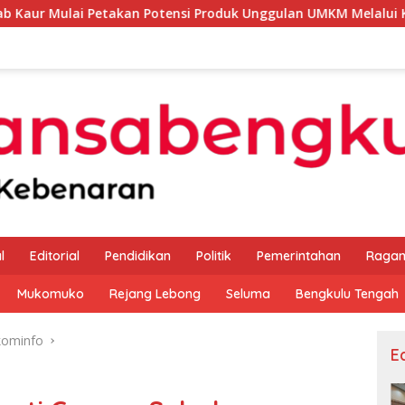
akan Potensi Produk Unggulan UMKM Melalui Kajian Bank Indon
l
Editorial
Pendidikan
Politik
Pemerintahan
Raga
Mukomuko
Rejang Lebong
Seluma
Bengkulu Tengah
kominfo
Ed