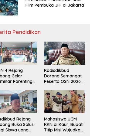
Film Pembuka JFF di Jakarta
erita Pendidikan
N 4 Rejang
Kadisdikbud
bong Gelar
Dorong Semangat
minar Parenting
Peserta OSN 2026
n Deklarasi Anti-
Demi Raih Prestasi
llying,
disdikbud: Patut
di Contoh
sdikbud Rejang
Mahasiswa UGM
bong Buka Solusi
KKN di Kaur, Bupati
gi Siswa yang
Titip Misi Wujudkan
lum Lolos SPMB
Daerah Bebas