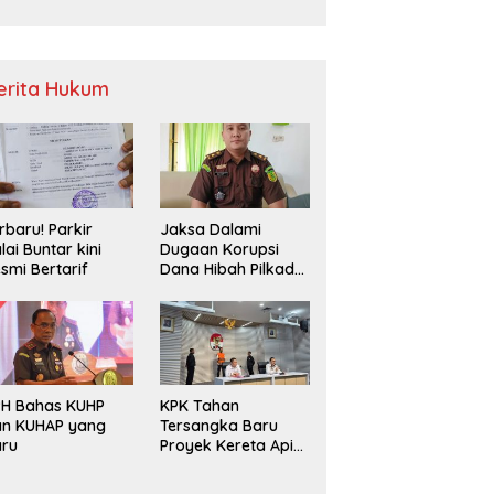
Sampah
erita Hukum
rbaru! Parkir
Jaksa Dalami
lai Buntar kini
Dugaan Korupsi
smi Bertarif
Dana Hibah Pilkada
2024 di Bawaslu
Kaur
PH Bahas KUHP
KPK Tahan
an KUHAP yang
Tersangka Baru
aru
Proyek Kereta Api
Medan