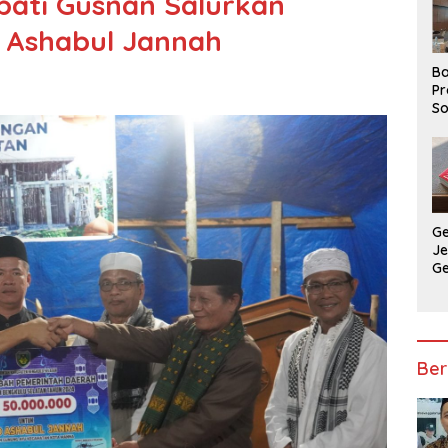
pati Gusnan Salurkan
 Ashabul Jannah
Ba
Pr
So
P
P
Ba
G
J
G
Ju
Ja
Ber