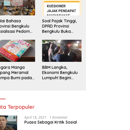
lai Bahasa
Soal Pajak Tinggi,
ovinsi Bengkulu
DPRD Provinsi
sialisasi Pedoman
Bengkulu Buka
engawasan
Layanan
enggunaan
Pengaduan
hasa Indonesia
Masyarakat
egara Manga
BBM Langka,
epang Meramal
Ekonomi Bengkulu
empa Bumi pada
Lumpuh! Begini
li 2025, Semua
Penjelasan
di Heboh
Gubernur
ita Terpopuler
April 18, 2021
1 Komentar
Puasa Sebagai Kritik Sosial